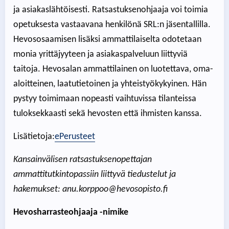
ja asiakaslähtöisesti. Ratsastuksenohjaaja voi toimia
opetuksesta vastaavana henkilönä SRL:n jäsentallilla.
Hevososaamisen lisäksi ammattilaiselta odotetaan
monia yrittäjyyteen ja asiakaspalveluun liittyviä
taitoja. Hevosalan ammattilainen on luotettava, oma-
aloitteinen, laatutietoinen ja yhteistyökykyinen. Hän
pystyy toimimaan nopeasti vaihtuvissa tilanteissa
tuloksekkaasti sekä hevosten että ihmisten kanssa.
Lisätietoja:
ePerusteet
Kansainvälisen ratsastuksenopettajan
ammattitutkintopassiin liittyvä tiedustelut ja
hakemukset: anu.korppoo@hevosopisto.fi
Hevosharrasteohjaaja -nimike