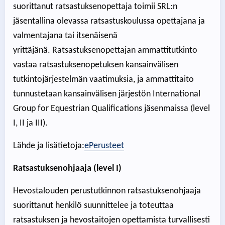
suorittanut ratsastuksenopettaja toimii SRL:n
jäsentallina olevassa ratsastuskoulussa opettajana ja
valmentajana tai itsenäisenä
yrittäjänä. Ratsastuksenopettajan ammattitutkinto
vastaa ratsastuksenopetuksen kansainvälisen
tutkintojärjestelmän vaatimuksia, ja ammattitaito
tunnustetaan kansainvälisen järjestön International
Group for Equestrian Qualifications jäsenmaissa (level
I, II ja III).
Lähde ja lisätietoja:
ePerusteet
Ratsastuksenohjaaja (level I)
Hevostalouden perustutkinnon ratsastuksenohjaaja
suorittanut henkilö suunnittelee ja toteuttaa
ratsastuksen ja hevostaitojen opettamista turvallisesti