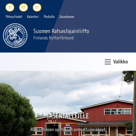
Yhteystiedot
Kalenteri
Medialle
Jäsenhuone
Suomen Ratsastajainliitto
Finlands Ryttarförbund
Valikko
JÄSENTALLEILLE
Ratsastuksen opetuksen ammattinimikkeet