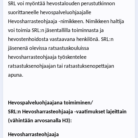
SRL voi myöntää hevostalouden perustutkinnon
suorittaneelle hevospalveluohjaajalle
Hevosharrasteohjaaja -nimikkeen. Nimikkeen haltija
voi toimia SRL:n jäsentallilla toiminnasta ja
hevostenhoidosta vastaavana henkilönä. SRL:n
jäsenenä olevissa ratsastuskouluissa
hevosharrasteohjaaja työskentelee
ratsastuksenohjaajan tai ratsastuksenopettajan
apuna.
Hevospalveluohjaajana toimiminen/
SRL:n
Hevosharrasteohjaaja -vaatimukset lajeittain
(vähintään arvosanalla H3):
Hevosharrasteohjaaja