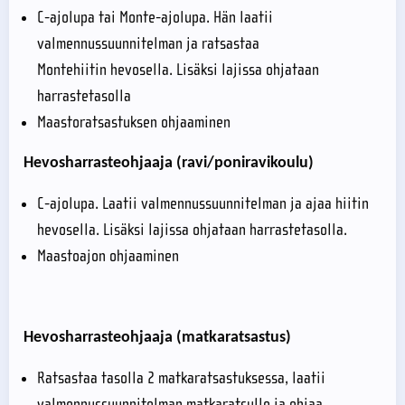
C-ajolupa tai Monte-ajolupa. Hän laatii
valmennussuunnitelman ja ratsastaa
Montehiitin hevosella. Lisäksi lajissa ohjataan
harrastetasolla
Maastoratsastuksen ohjaaminen
Hevosharrasteohjaaja (ravi/poniravikoulu)
C-ajolupa. Laatii valmennussuunnitelman ja ajaa hiitin
hevosella. Lisäksi lajissa ohjataan harrastetasolla.
Maastoajon ohjaaminen
Hevosharrasteohjaaja (matkaratsastus)
Ratsastaa tasolla 2 matkaratsastuksessa, laatii
valmennussuunnitelman matkaratsulle ja ohjaa