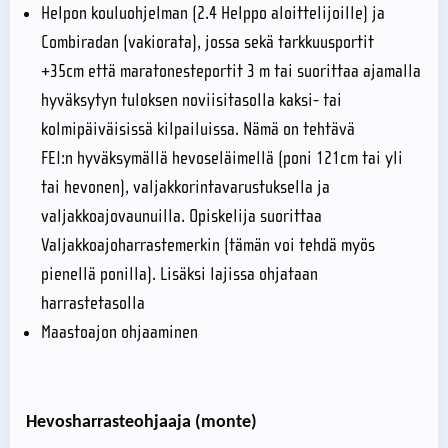
Helpon kouluohjelman (2.4 Helppo aloittelijoille) ja
Combiradan (vakiorata), jossa sekä tarkkuusportit
+35cm että maratonesteportit 3 m tai suorittaa ajamalla
hyväksytyn tuloksen noviisitasolla kaksi- tai
kolmipäiväisissä kilpailuissa. Nämä on tehtävä
FEI:n hyväksymällä hevoseläimellä (poni 121cm tai yli
tai hevonen), valjakkorintavarustuksella ja
valjakkoajovaunuilla. Opiskelija suorittaa
Valjakkoajoharrastemerkin (tämän voi tehdä myös
pienellä ponilla). Lisäksi lajissa ohjataan
harrastetasolla
Maastoajon ohjaaminen
Hevosharrasteohjaaja (
monte
)