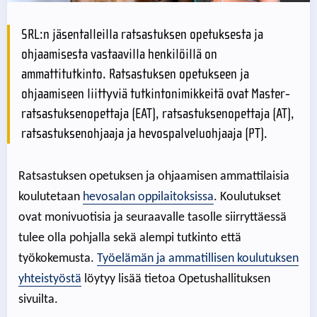
SRL:n jäsentalleilla ratsastuksen opetuksesta ja
ohjaamisesta vastaavilla henkilöillä on
ammattitutkinto. Ratsastuksen opetukseen ja
ohjaamiseen liittyviä tutkintonimikkeitä ovat Master-
ratsastuksenopettaja (EAT), ratsastuksenopettaja (AT),
ratsastuksenohjaaja ja hevospalveluohjaaja (PT).
Ratsastuksen opetuksen ja ohjaamisen ammattilaisia
koulutetaan
hevosalan oppilaitoksissa
. Koulutukset
ovat monivuotisia ja seuraavalle tasolle siirryttäessä
tulee olla pohjalla sekä alempi tutkinto että
työkokemusta.
Työelämän ja ammatillisen koulutuksen
yhteistyöstä
löytyy lisää tietoa Opetushallituksen
sivuilta.