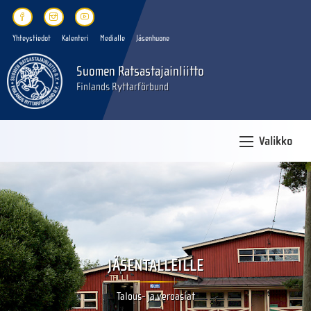
Yhteystiedot
Kalenteri
Medialle
Jäsenhuone
Suomen Ratsastajainliitto
Finlands Ryttarförbund
Valikko
JÄSENTALLEILLE
Talous- ja veroasiat