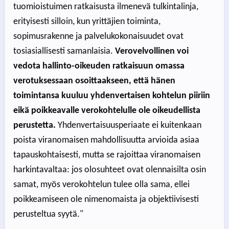
tuomioistuimen ratkaisusta ilmenevä tulkintalinja,
erityisesti silloin, kun yrittäjien toiminta,
sopimusrakenne ja palvelukokonaisuudet ovat
tosiasiallisesti samanlaisia.
Verovelvollinen voi
vedota hallinto-oikeuden ratkaisuun omassa
verotuksessaan osoittaakseen, että hänen
toimintansa kuuluu yhdenvertaisen kohtelun piiriin
eikä poikkeavalle verokohtelulle ole oikeudellista
perustetta.
Yhdenvertaisuusperiaate ei kuitenkaan
poista viranomaisen mahdollisuutta arvioida asiaa
tapauskohtaisesti, mutta se rajoittaa viranomaisen
harkintavaltaa: jos olosuhteet ovat olennaisilta osin
samat, myös verokohtelun tulee olla sama, ellei
poikkeamiseen ole nimenomaista ja objektiivisesti
perusteltua syytä."