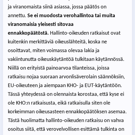
ja viranomaista siinä asiassa, jossa päätös on
annettu.
Se ei muodosta verohallintoa tai muita
viranomaisia yleisesti sitovaa
ennakkopäätöstä.
Hallinto-oikeuden ratkaisut ovat
kuitenkin merkittäviä oikeuslähteitä, koska ne
osoittavat, miten voimassa olevaa lakia ja
vakiintunutta oikeuskäytäntöä tulkitaan käytännössä.
Niillä on erityistä painoarvoa tilanteissa, joissa
ratkaisu nojaa suoraan arvonlisäverolain säännöksiin,
EU-oikeuteen ja aiempaan KHO- ja EUT-käytäntöön.
Tässä yhteydessä on olennaista korostaa, että kyse ei
ole KHO:n ratkaisusta, eikä ratkaisulla siten ole
korkeimman oikeusasteen ennakkopäätöksen asemaa.
Tästä huolimatta hallinto-oikeuden ratkaisu on vahva
osoitus siitä, että verovelvollisen esittämä tulkinta on