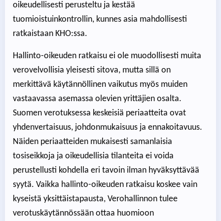
oikeudellisesti perusteltu ja kestää
tuomioistuinkontrollin, kunnes asia mahdollisesti
ratkaistaan KHO:ssa.
Hallinto-oikeuden ratkaisu ei ole muodollisesti muita
verovelvollisia yleisesti sitova, mutta sillä on
merkittävä käytännöllinen vaikutus myös muiden
vastaavassa asemassa olevien yrittäjien osalta.
Suomen verotuksessa keskeisiä periaatteita ovat
yhdenvertaisuus, johdonmukaisuus ja ennakoitavuus.
Näiden periaatteiden mukaisesti samanlaisia
tosiseikkoja ja oikeudellisia tilanteita ei voida
perustellusti kohdella eri tavoin ilman hyväksyttävää
syytä. Vaikka hallinto-oikeuden ratkaisu koskee vain
kyseistä yksittäistapausta, Verohallinnon tulee
verotuskäytännössään ottaa huomioon