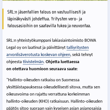
SRL:n jäsentallien talous on vastuullisesti ja
läpinäkyvästi johdettua. Yritysten vero- ja
talousasioihin on saatavilla tukea ja neuvontaa.
SRL:n yhteistyökumppani lakiasiaintoimisto BOWA
Legal oy on laatinut ja päivittänyt
talliyritysten
arvonlisäverotusta koskevan ohjeen
, sekä tehnyt
ohjeesta
tiivistelmän
.
Ohjetta luettaessa
on otettava huomioon seuraava saate
:
"Hallinto-oikeuden ratkaisu on Suomessa
yksittäistapauksessa oikeudellisesti sitova, mutta sen
oikeusvoima on rajattu verrattuna korkeimman
hallinto-oikeuden (KHO) ratkaisuun. Hallinto-oikeuden
päätös sitoo suoraan vain kyseisen asian asianosaisia