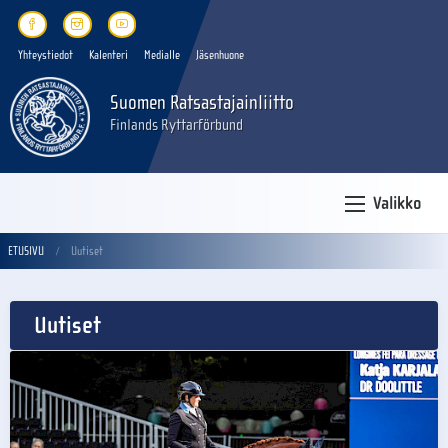
Yhteystiedot
Kalenteri
Medialle
Jäsenhuone
Suomen Ratsastajainliitto
Finlands Ryttarförbund
Valikko
ETUSIVU
Uutiset
Uutiset