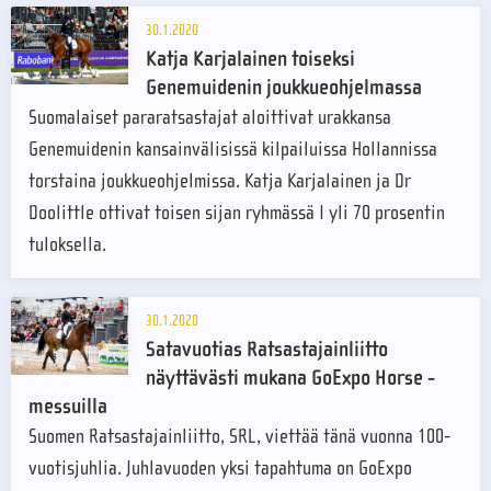
30.1.2020
Katja Karjalainen toiseksi
Genemuidenin joukkueohjelmassa
Suomalaiset pararatsastajat aloittivat urakkansa
Genemuidenin kansainvälisissä kilpailuissa Hollannissa
torstaina joukkueohjelmissa. Katja Karjalainen ja Dr
Doolittle ottivat toisen sijan ryhmässä I yli 70 prosentin
tuloksella.
30.1.2020
Satavuotias Ratsastajainliitto
näyttävästi mukana GoExpo Horse -
messuilla
Suomen Ratsastajainliitto, SRL, viettää tänä vuonna 100-
vuotisjuhlia. Juhlavuoden yksi tapahtuma on GoExpo