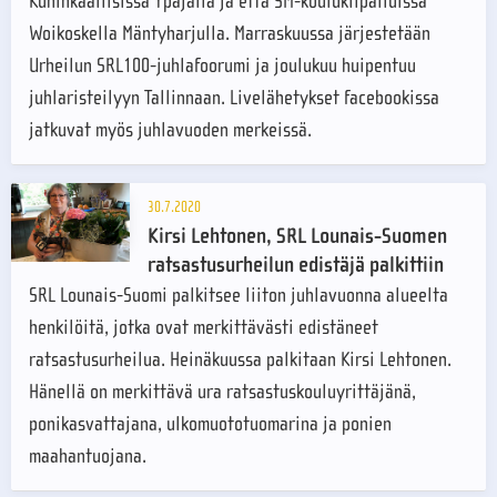
Kuninkaallisissa Ypäjällä ja että SM-koulukilpailuissa
Woikoskella Mäntyharjulla. Marraskuussa järjestetään
Urheilun SRL100-juhlafoorumi ja joulukuu huipentuu
juhlaristeilyyn Tallinnaan. Livelähetykset facebookissa
jatkuvat myös juhlavuoden merkeissä.
30.7.2020
Kirsi Lehtonen, SRL Lounais-Suomen
ratsastusurheilun edistäjä palkittiin
SRL Lounais-Suomi palkitsee liiton juhlavuonna alueelta
henkilöitä, jotka ovat merkittävästi edistäneet
ratsastusurheilua. Heinäkuussa palkitaan Kirsi Lehtonen.
Hänellä on merkittävä ura ratsastuskouluyrittäjänä,
ponikasvattajana, ulkomuototuomarina ja ponien
maahantuojana.