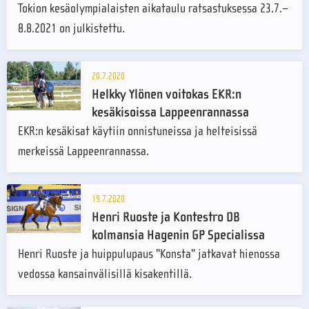
Tokion kesäolympialaisten aikataulu ratsastuksessa 23.7.–
8.8.2021 on julkistettu.
20.7.2020
Helkky Ylönen voitokas EKR:n
kesäkisoissa Lappeenrannassa
EKR:n kesäkisat käytiin onnistuneissa ja helteisissä
merkeissä Lappeenrannassa.
19.7.2020
Henri Ruoste ja Kontestro DB
kolmansia Hagenin GP Specialissa
Henri Ruoste ja huippulupaus "Konsta" jatkavat hienossa
vedossa kansainvälisillä kisakentillä.