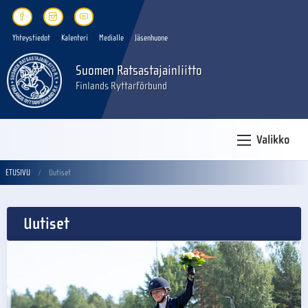
Yhteystiedot
Kalenteri
Medialle
Jäsenhuone
Suomen Ratsastajainliitto
Finlands Ryttarförbund
Valikko
ETUSIVU
Uutiset
Uutiset