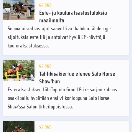
6.7.2020
Este- ja kouluratsastustuloksia
maailmalta
Suomalaisratsastajat saavuttivat kahden tähden gp-
sijoituksia esteillä ja antoivat hyviä EM-näyttöjä
kouluratsastuksessa.
6.7.2020
Tähtikisakiertue etenee Salo Horse
Show'hun
Esteratsastuksen LähiTapiola Grand Prix- sarjan kolmas
osakilpailu hypätään ensi viikonloppuna Salo Horse
Show’ssa Salon Urheilupuistossa.
5.7.2020