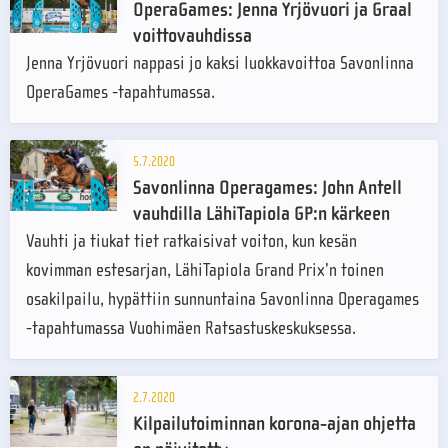
OperaGames: Jenna Yrjövuori ja Graal
voittovauhdissa
Jenna Yrjövuori nappasi jo kaksi luokkavoittoa Savonlinna
OperaGames -tapahtumassa.
5.7.2020
Savonlinna Operagames: John Antell
vauhdilla LähiTapiola GP:n kärkeen
Vauhti ja tiukat tiet ratkaisivat voiton, kun kesän
kovimman estesarjan, LähiTapiola Grand Prix’n toinen
osakilpailu, hypättiin sunnuntaina Savonlinna Operagames
-tapahtumassa Vuohimäen Ratsastuskeskuksessa.
2.7.2020
Kilpailutoiminnan korona-ajan ohjetta