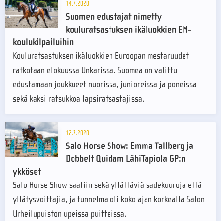
14.7.2020
Suomen edustajat nimetty
kouluratsastuksen ikäluokkien EM-
koulukilpailuihin
Kouluratsastuksen ikäluokkien Euroopan mestaruudet
ratkotaan elokuussa Unkarissa. Suomea on valittu
edustamaan joukkueet nuorissa, junioreissa ja poneissa
sekä kaksi ratsukkoa lapsiratsastajissa.
12.7.2020
Salo Horse Show: Emma Tallberg ja
Dobbelt Quidam LähiTapiola GP:n
ykköset
Salo Horse Show saatiin sekä yllättäviä sadekuuroja että
yllätysvoittajia, ja tunnelma oli koko ajan korkealla Salon
Urheilupuiston upeissa puitteissa.