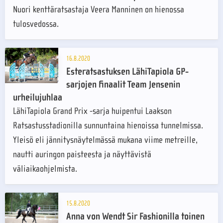
Nuori kenttäratsastaja Veera Manninen on hienossa
tulosvedossa.
16.8.2020
Esteratsastuksen LähiTapiola GP-
sarjojen finaalit Team Jensenin
urheilujuhlaa
LähiTapiola Grand Prix -sarja huipentui Laakson
Ratsastusstadionilla sunnuntaina hienoissa tunnelmissa.
Yleisö eli jännitysnäytelmässä mukana viime metreille,
nautti auringon paisteesta ja näyttävistä
väliaikaohjelmista.
15.8.2020
Anna von Wendt Sir Fashionilla toinen