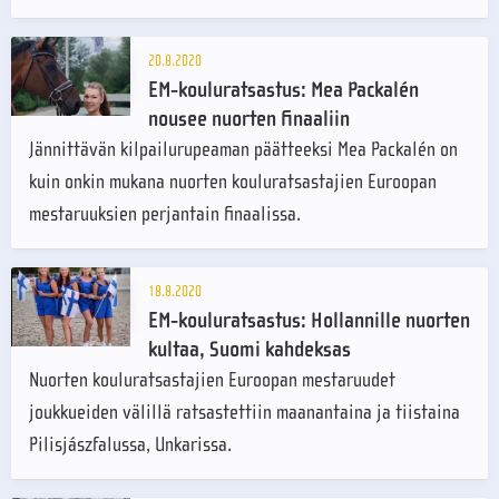
20.8.2020
EM-kouluratsastus: Mea Packalén
nousee nuorten finaaliin
Jännittävän kilpailurupeaman päätteeksi Mea Packalén on
kuin onkin mukana nuorten kouluratsastajien Euroopan
mestaruuksien perjantain finaalissa.
18.8.2020
EM-kouluratsastus: Hollannille nuorten
kultaa, Suomi kahdeksas
Nuorten kouluratsastajien Euroopan mestaruudet
joukkueiden välillä ratsastettiin maanantaina ja tiistaina
Pilisjászfalussa, Unkarissa.