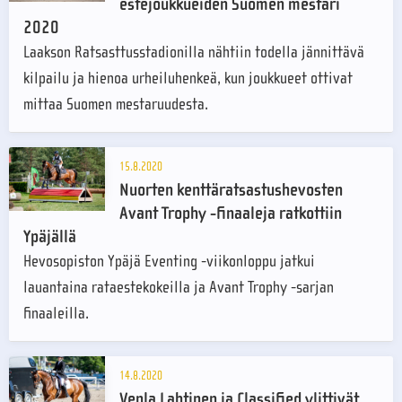
estejoukkueiden Suomen mestari
2020
Laakson Ratsasttusstadionilla nähtiin todella jännittävä
kilpailu ja hienoa urheiluhenkeä, kun joukkueet ottivat
mittaa Suomen mestaruudesta.
15.8.2020
Nuorten kenttäratsastushevosten
Avant Trophy -finaaleja ratkottiin
Ypäjällä
Hevosopiston Ypäjä Eventing -viikonloppu jatkui
lauantaina rataestekokeilla ja Avant Trophy -sarjan
finaaleilla.
14.8.2020
Venla Lahtinen ja Classified ylittivät