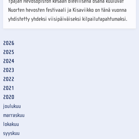
Ypäjän Hevosopiston kesään oleellisena osana kuuluvat
Nuorten hevosten festivaali ja Kisaviikko on tänä vuonna
yhdistetty yhdeksi viisipäiväiseksi kilpailutapahtumaksi.
2026
2025
2024
2023
2022
2021
2020
joulukuu
marraskuu
lokakuu
syyskuu