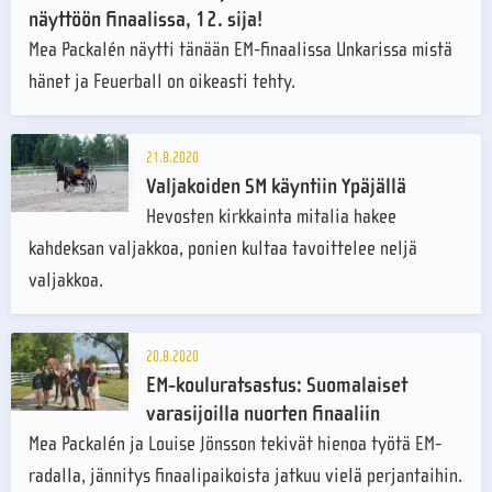
näyttöön finaalissa, 12. sija!
Mea Packalén näytti tänään EM-finaalissa Unkarissa mistä
hänet ja Feuerball on oikeasti tehty.
21.8.2020
Valjakoiden SM käyntiin Ypäjällä
Hevosten kirkkainta mitalia hakee
kahdeksan valjakkoa, ponien kultaa tavoittelee neljä
valjakkoa.
20.8.2020
EM-kouluratsastus: Suomalaiset
varasijoilla nuorten finaaliin
Mea Packalén ja Louise Jönsson tekivät hienoa työtä EM-
radalla, jännitys finaalipaikoista jatkuu vielä perjantaihin.