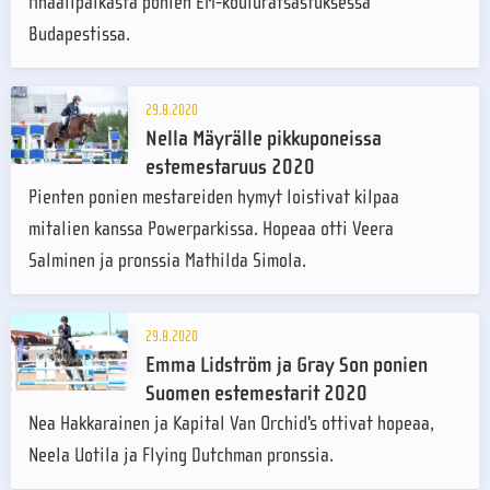
finaalipaikasta ponien EM-kouluratsastuksessa
Budapestissa.
29.8.2020
Nella Mäyrälle pikkuponeissa
estemestaruus 2020
Pienten ponien mestareiden hymyt loistivat kilpaa
mitalien kanssa Powerparkissa. Hopeaa otti Veera
Salminen ja pronssia Mathilda Simola.
29.8.2020
Emma Lidström ja Gray Son ponien
Suomen estemestarit 2020
Nea Hakkarainen ja Kapital Van Orchid's ottivat hopeaa,
Neela Uotila ja Flying Dutchman pronssia.