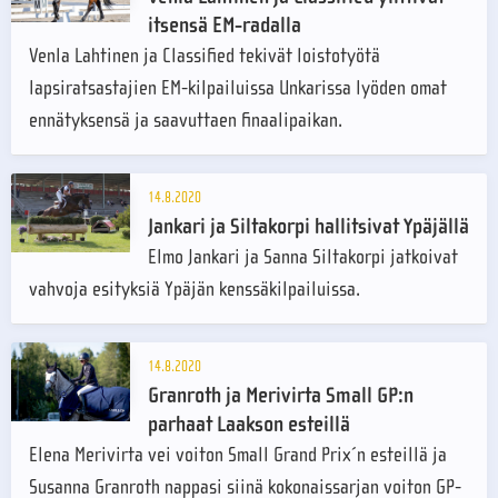
itsensä EM-radalla
Venla Lahtinen ja Classified tekivät loistotyötä
lapsiratsastajien EM-kilpailuissa Unkarissa lyöden omat
ennätyksensä ja saavuttaen finaalipaikan.
14.8.2020
Jankari ja Siltakorpi hallitsivat Ypäjällä
Elmo Jankari ja Sanna Siltakorpi jatkoivat
vahvoja esityksiä Ypäjän kenssäkilpailuissa.
14.8.2020
Granroth ja Merivirta Small GP:n
parhaat Laakson esteillä
Elena Merivirta vei voiton Small Grand Prix´n esteillä ja
Susanna Granroth nappasi siinä kokonaissarjan voiton GP-