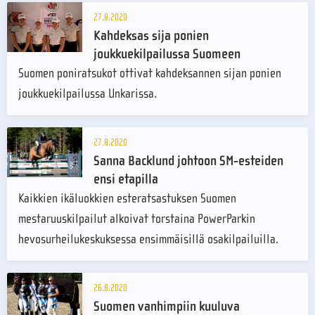
27.8.2020
Kahdeksas sija ponien
joukkuekilpailussa Suomeen
Suomen poniratsukot ottivat kahdeksannen sijan ponien
joukkuekilpailussa Unkarissa.
27.8.2020
Sanna Backlund johtoon SM-esteiden
ensi etapilla
Kaikkien ikäluokkien esteratsastuksen Suomen
mestaruuskilpailut alkoivat torstaina PowerParkin
hevosurheilukeskuksessa ensimmäisillä osakilpailuilla.
26.8.2020
Suomen vanhimpiin kuuluva