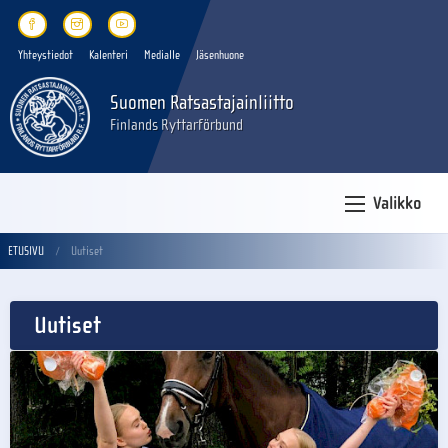
Yhteystiedot
Kalenteri
Medialle
Jäsenhuone
Suomen Ratsastajainliitto
Finlands Ryttarförbund
Valikko
ETUSIVU
Uutiset
Uutiset