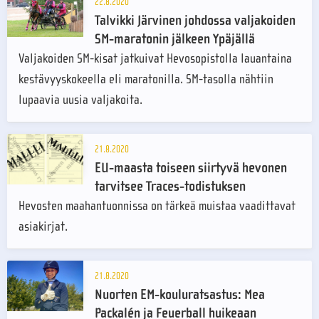
22.8.2020
Talvikki Järvinen johdossa valjakoiden
SM-maratonin jälkeen Ypäjällä
Valjakoiden SM-kisat jatkuivat Hevosopistolla lauantaina
kestävyyskokeella eli maratonilla. SM-tasolla nähtiin
lupaavia uusia valjakoita.
21.8.2020
EU-maasta toiseen siirtyvä hevonen
tarvitsee Traces-todistuksen
Hevosten maahantuonnissa on tärkeä muistaa vaadittavat
asiakirjat.
21.8.2020
Nuorten EM-kouluratsastus: Mea
Packalén ja Feuerball huikeaan