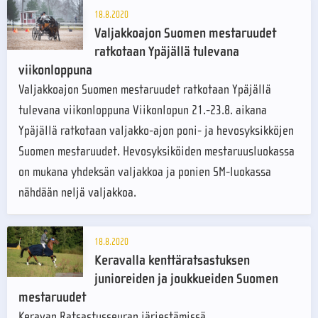
18.8.2020
Valjakkoajon Suomen mestaruudet
ratkotaan Ypäjällä tulevana
viikonloppuna
Valjakkoajon Suomen mestaruudet ratkotaan Ypäjällä
tulevana viikonloppuna Viikonlopun 21.-23.8. aikana
Ypäjällä ratkotaan valjakko-ajon poni- ja hevosyksikköjen
Suomen mestaruudet. Hevosyksiköiden mestaruusluokassa
on mukana yhdeksän valjakkoa ja ponien SM-luokassa
nähdään neljä valjakkoa.
18.8.2020
Keravalla kenttäratsastuksen
junioreiden ja joukkueiden Suomen
mestaruudet
Keravan Ratsastusseuran järjestämissä