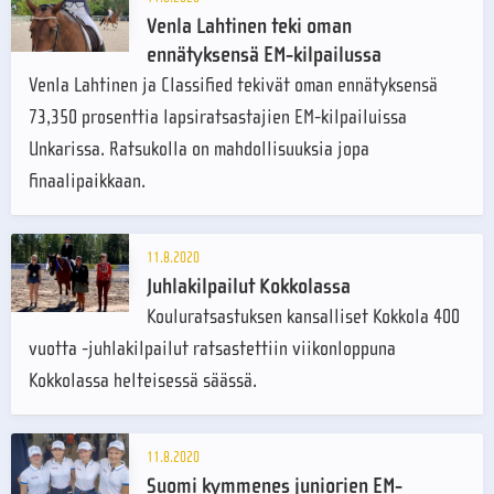
Venla Lahtinen teki oman
ennätyksensä EM-kilpailussa
Venla Lahtinen ja Classified tekivät oman ennätyksensä
73,350 prosenttia lapsiratsastajien EM-kilpailuissa
Unkarissa. Ratsukolla on mahdollisuuksia jopa
finaalipaikkaan.
11.8.2020
Juhlakilpailut Kokkolassa
Kouluratsastuksen kansalliset Kokkola 400
vuotta -juhlakilpailut ratsastettiin viikonloppuna
Kokkolassa helteisessä säässä.
11.8.2020
Suomi kymmenes juniorien EM-