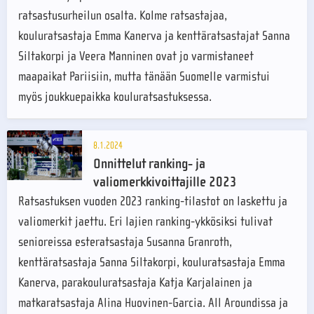
ratsastusurheilun osalta. Kolme ratsastajaa,
kouluratsastaja Emma Kanerva ja kenttäratsastajat Sanna
Siltakorpi ja Veera Manninen ovat jo varmistaneet
maapaikat Pariisiin, mutta tänään Suomelle varmistui
myös joukkuepaikka kouluratsastuksessa.
8.1.2024
Onnittelut ranking- ja
valiomerkkivoittajille 2023
Ratsastuksen vuoden 2023 ranking-tilastot on laskettu ja
valiomerkit jaettu. Eri lajien ranking-ykkösiksi tulivat
senioreissa esteratsastaja Susanna Granroth,
kenttäratsastaja Sanna Siltakorpi, kouluratsastaja Emma
Kanerva, parakouluratsastaja Katja Karjalainen ja
matkaratsastaja Alina Huovinen-Garcia. All Aroundissa ja