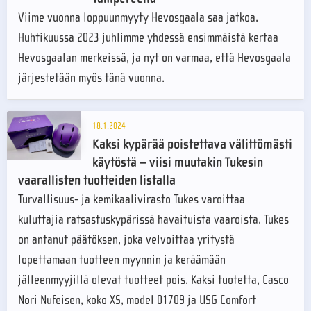
Viime vuonna loppuunmyyty Hevosgaala saa jatkoa.
Huhtikuussa 2023 juhlimme yhdessä ensimmäistä kertaa
Hevosgaalan merkeissä, ja nyt on varmaa, että Hevosgaala
järjestetään myös tänä vuonna.
18.1.2024
Kaksi kypärää poistettava välittömästi
käytöstä – viisi muutakin Tukesin
vaarallisten tuotteiden listalla
Turvallisuus- ja kemikaalivirasto Tukes varoittaa
kuluttajia ratsastuskypärissä havaituista vaaroista. Tukes
on antanut päätöksen, joka velvoittaa yritystä
lopettamaan tuotteen myynnin ja keräämään
jälleenmyyjillä olevat tuotteet pois. Kaksi tuotetta, Casco
Nori Nufeisen, koko XS, model 01709 ja USG Comfort