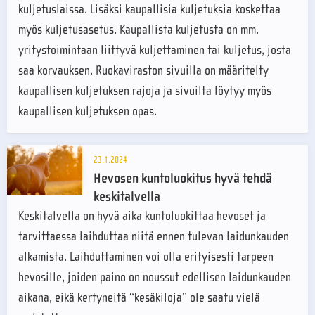
kuljetuslaissa. Lisäksi kaupallisia kuljetuksia koskettaa
myös kuljetusasetus. Kaupallista kuljetusta on mm.
yritystoimintaan liittyvä kuljettaminen tai kuljetus, josta
saa korvauksen. Ruokaviraston sivuilla on määritelty
kaupallisen kuljetuksen rajoja ja sivuilta löytyy myös
kaupallisen kuljetuksen opas.
23.1.2024
Hevosen kuntoluokitus hyvä tehdä
keskitalvella
Keskitalvella on hyvä aika kuntoluokittaa hevoset ja
tarvittaessa laihduttaa niitä ennen tulevan laidunkauden
alkamista. Laihduttaminen voi olla erityisesti tarpeen
hevosille, joiden paino on noussut edellisen laidunkauden
aikana, eikä kertyneitä “kesäkiloja” ole saatu vielä