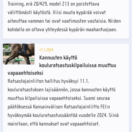
Training, erä 20/429, model Z13 on poistettava
välittömästi käytöstä. Viisi muuta kypärää voivat
aiheuttaa vamman tai ovat vaatimusten vastaisia. Niiden
kohdalla on oltava yhteydessä kypärän maahantuojaan.
17.1.2024
Kannusten käyttö
kouluratsastuskilpailuissa muuttuu
vapaaehtoiseksi
Ratsastajainliiton hallitus hyväksyi 11.1.
kouluratsastuksen lajisäännön, jossa kannusten käyttö
muuttuu kilpailuissa vapaaehtoiseksi. Suomi seuraa
päätöksessä Kansainvälisen Ratsastajainliitto FEI:n
hyväksymää kouluratsastussääntöä vuodelle 2024. Siinä
mainitaan, että kannukset ovat vapaaehtoiset.