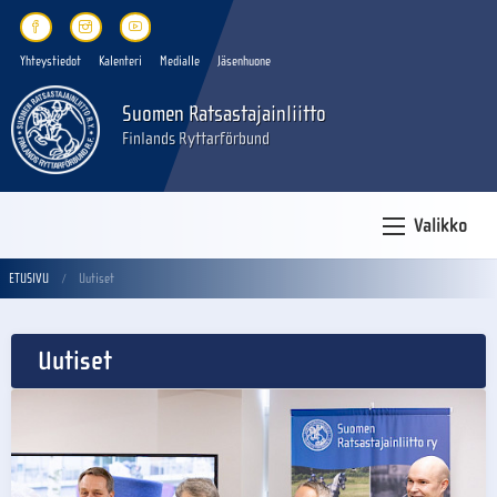
Yhteystiedot
Kalenteri
Medialle
Jäsenhuone
Suomen Ratsastajainliitto
Finlands Ryttarförbund
Valikko
ETUSIVU
Uutiset
Uutiset