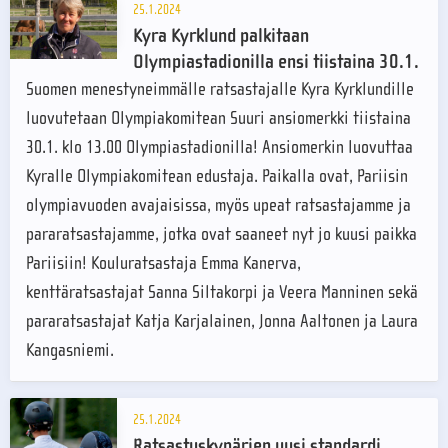
25.1.2024
Kyra Kyrklund palkitaan
Olympiastadionilla ensi tiistaina 30.1.
Suomen menestyneimmälle ratsastajalle Kyra Kyrklundille
luovutetaan Olympiakomitean Suuri ansiomerkki tiistaina
30.1. klo 13.00 Olympiastadionilla! Ansiomerkin luovuttaa
Kyralle Olympiakomitean edustaja. Paikalla ovat, Pariisin
olympiavuoden avajaisissa, myös upeat ratsastajamme ja
pararatsastajamme, jotka ovat saaneet nyt jo kuusi paikka
Pariisiin! Kouluratsastaja Emma Kanerva,
kenttäratsastajat Sanna Siltakorpi ja Veera Manninen sekä
pararatsastajat Katja Karjalainen, Jonna Aaltonen ja Laura
Kangasniemi.
25.1.2024
Ratsastuskypärien uusi standardi