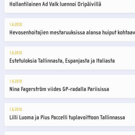
Hollantilainen Ad Valk luennoi Oripäivillä
1.6.2010
Hevosenhoitajien mestaruuksissa alansa huiput kohtaa
1.6.2010
Estetuloksia Tallinnasta, Espanjasta ja Italiasta
1.6.2010
Nina Fagerström viides GP-radalla Pariisissa
1.6.2010
Lilli Luoma ja Pius Paccelli tuplavoittoon Tallinnassa