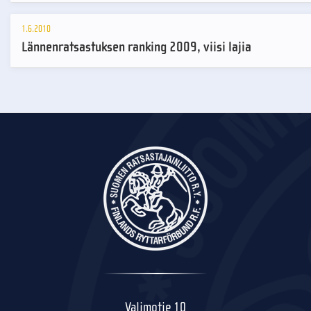
1.6.2010
Lännenratsastuksen ranking 2009, viisi lajia
Valimotie 10