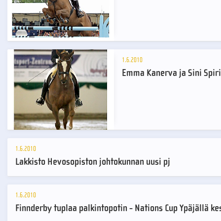
1.6.2010
Emma Kanerva ja Sini Spirit
1.6.2010
Lakkisto Hevosopiston johtokunnan uusi pj
1.6.2010
Finnderby tuplaa palkintopotin - Nations Cup Ypäjällä ke