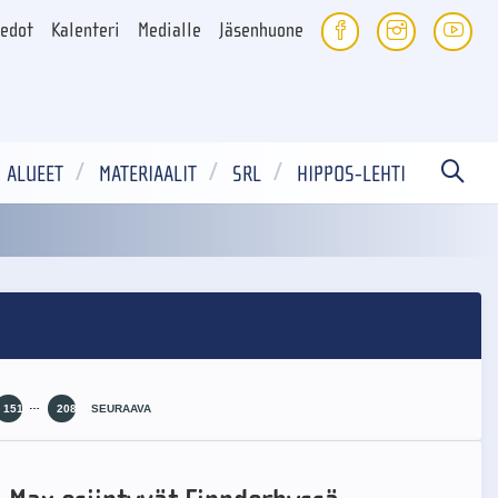
iedot
Kalenteri
Medialle
Jäsenhuone
ALUEET
MATERIAALIT
SRL
HIPPOS-LEHTI
…
151
208
SEURAAVA