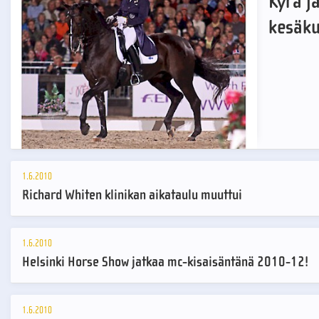
Kyra j
kesäk
1.6.2010
Richard Whiten klinikan aikataulu muuttui
1.6.2010
Helsinki Horse Show jatkaa mc-kisaisäntänä 2010-12!
1.6.2010