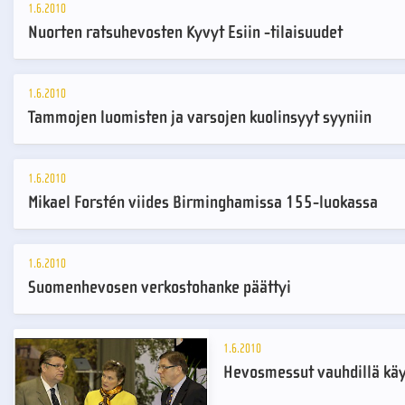
1.6.2010
Nuorten ratsuhevosten Kyvyt Esiin -tilaisuudet
1.6.2010
Tammojen luomisten ja varsojen kuolinsyyt syyniin
1.6.2010
Mikael Forstén viides Birminghamissa 155-luokassa
1.6.2010
Suomenhevosen verkostohanke päättyi
1.6.2010
Hevosmessut vauhdillä käy