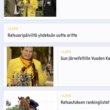
1.6.2010
Ratsuoripäiviltä yhdeksän uutta oritta
1.6.2010
Gun Järnefeltille Vuoden K
1.6.2010
Ratsastuksen rankinglistat