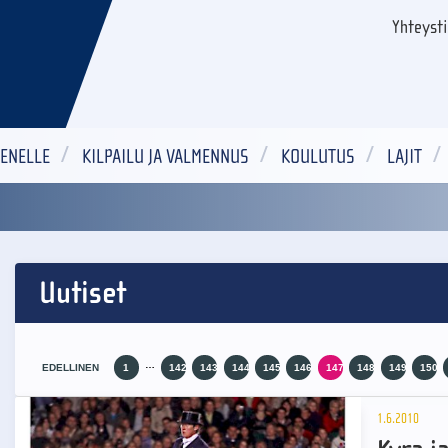
Yhteyst
ENELLE
KILPAILU JA VALMENNUS
KOULUTUS
LAJIT
Uutiset
…
EDELLINEN
1
142
143
144
145
146
147
148
149
150
1.6.2010