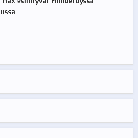
a Max esiintyvät Finnderbyssä
uussa