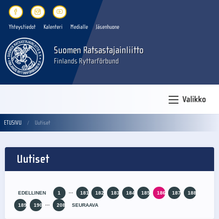
Yhteystiedot
Kalenteri
Medialle
Jäsenhuone
Suomen Ratsastajainliitto
Finlands Ryttarförbund
Valikko
ETUSIVU
Uutiset
Uutiset
…
EDELLINEN
1
181
182
183
184
185
186
187
188
…
189
190
208
SEURAAVA