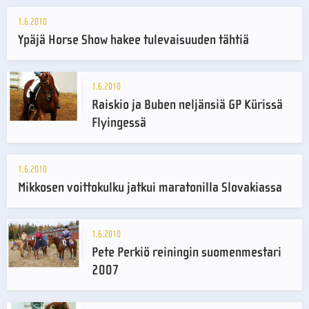
1.6.2010
Ypäjä Horse Show hakee tulevaisuuden tähtiä
1.6.2010
Raiskio ja Buben neljänsiä GP Kürissä
Flyingessä
1.6.2010
Mikkosen voittokulku jatkui maratonilla Slovakiassa
1.6.2010
Pete Perkiö reiningin suomenmestari
2007