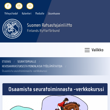
Yhteystiedot
Kalenteri
Medialle
Jäsenhuone
Suomen Ratsastajainliitto
Finlands Ryttarförbund
Valikko
ETUSIVU
SEURATOIMIJALLE
HEVOSHARRASTUKSESTA MONENLAISIA TYÖELÄMÄTAITOJA
Osaamista seuratoiminnasta -verkkokurssi
Osaamista seuratoiminnasta -verkkokurssi