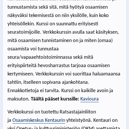
tunnustamista sekä sitä, mitä hyötyä osaamisen
näkyväksi tekemisestä on niin yksilölle, kuin koko
yhteisöllekin. Kurssi on suunnattu erityisesti
seuratoimijoille. Verkkokurssin avulla saat käsityksen,
mitä osaamisen tunnistaminen on ja miten (omaa)
osaamista voi tunnustaa
seura/vapaaehtoistoiminnassa sekä mitä
erityispiirteitä hevosharrastus tarjoaa osaamisen
kertymiseen. Verkkokurssin voi suorittaa haluamaansa
tahtiin, itselleen sopivana ajankohtana.
Ennakkotietoja ei tarvita. Kurssi on kaikille avoin ja
maksuton.
Täältä pääset kurssille:
Kavioura
Verkkokurssi on tuotettu Ratsastajainliiton
ja
Osaamiskeskus Kentaurin
yhteistyönä. Kentauri on
yksi Opetus- ja kulttuuriministeriön (OKM) asettamista