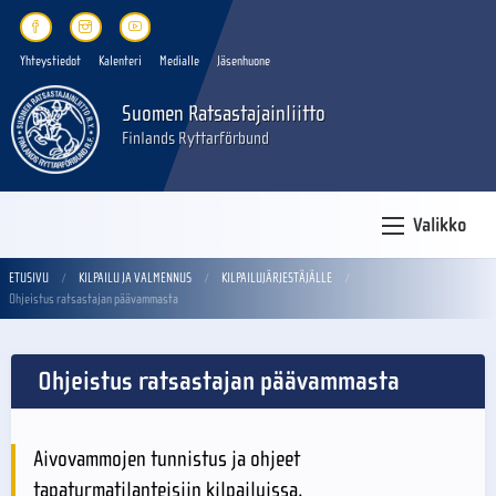
Yhteystiedot
Kalenteri
Medialle
Jäsenhuone
Suomen Ratsastajainliitto
Finlands Ryttarförbund
Valikko
ETUSIVU
KILPAILU JA VALMENNUS
KILPAILUJÄRJESTÄJÄLLE
Ohjeistus ratsastajan päävammasta
Ohjeistus ratsastajan päävammasta
Aivovammojen tunnistus ja ohjeet
tapaturmatilanteisiin kilpailuissa,