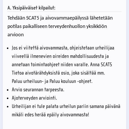
A. Yksipäiväiset kilpailut:
Tehdään SCAT5 ja aivovammaepäilyssä lähetetään
potilas paikalliseen terveydenhuollon yksikköön
arvioon
Jos ei viitettä aivovammasta, ohjeistetaan urheilijaa
viiveellä ilmenevien oireiden mahdollisuudesta ja
annetaan toimintaohjeet niiden varalle. Anna SCAT5
Tietoa aivotärähdyksistä osio, joka sisältää mm.
Paluu urheiluun- ja Paluu kouluun -ohjeet.
Arvio seurannan tarpeesta.
Ajoterveyden arviointi.
Urheilijan ei tule palata urheilun pariin samana päivänä
mikäli edes herää epäily aivovammasta!