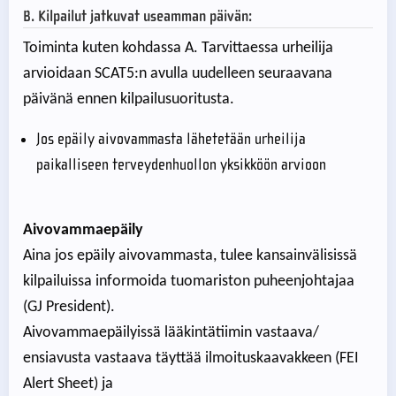
B. Kilpailut jatkuvat useamman päivän:
Toiminta kuten kohdassa A. Tarvittaessa urheilija
arvioidaan SCAT5:n avulla uudelleen seuraavana
päivänä ennen kilpailusuoritusta.
Jos epäily aivovammasta lähetetään urheilija
paikalliseen terveydenhuollon yksikköön arvioon
Aivovammaepäily
Aina jos epäily aivovammasta, tulee kansainvälisissä
kilpailuissa informoida tuomariston puheenjohtajaa
(GJ President).
Aivovammaepäilyissä lääkintätiimin vastaava/
ensiavusta vastaava täyttää ilmoituskaavakkeen (FEI
Alert Sheet) ja