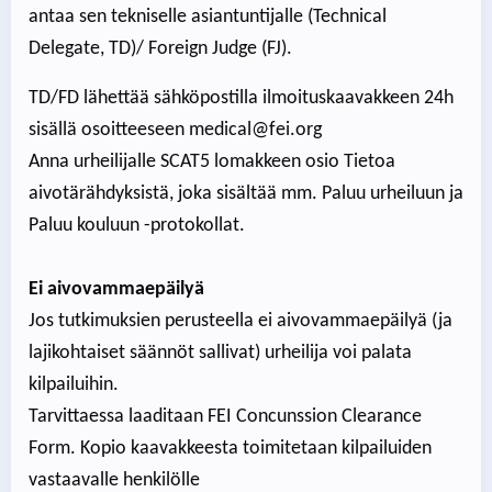
antaa sen tekniselle asiantuntijalle (Technical
Delegate, TD)/ Foreign Judge (FJ).
TD/FD lähettää sähköpostilla ilmoituskaavakkeen 24h
sisällä osoitteeseen medical@fei.org
Anna urheilijalle SCAT5 lomakkeen osio Tietoa
aivotärähdyksistä, joka sisältää mm. Paluu urheiluun ja
Paluu kouluun -protokollat.
Ei aivovammaepäilyä
Jos tutkimuksien perusteella ei aivovammaepäilyä (ja
lajikohtaiset säännöt sallivat) urheilija voi palata
kilpailuihin.
Tarvittaessa laaditaan FEI Concunssion Clearance
Form. Kopio kaavakkeesta toimitetaan kilpailuiden
vastaavalle henkilölle