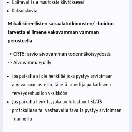
Epätavallisia muutoksia käytöksessä
Kaksoiskuvia
Mikäli kiireellisten sairaalatutkimusten/ -hoidon
tarvetta ei ilmene vakavamman vamman
perusteella
-> CRT5: arvio aivovamman todennäköisyydestä
-> Aivovammaepäily
Jos paikalla ei ole henkilöä joka pystyy arvioimaan
aivovamman astetta, lähetä urheilija paikalliseen
terveydenhuollon yksikköön
Jos paikalla henkilö, joka on tutustunut SCAT5-
protokollaan tai vastaavalla tavalla pystyy arvioimaan
tilannetta