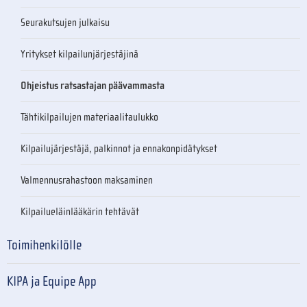
Seurakutsujen julkaisu
Yritykset kilpailunjärjestäjinä
Ohjeistus ratsastajan päävammasta
Tähtikilpailujen materiaalitaulukko
Kilpailujärjestäjä, palkinnot ja ennakonpidätykset
Valmennusrahastoon maksaminen
Kilpailueläinlääkärin tehtävät
Toimihenkilölle
KIPA ja Equipe App