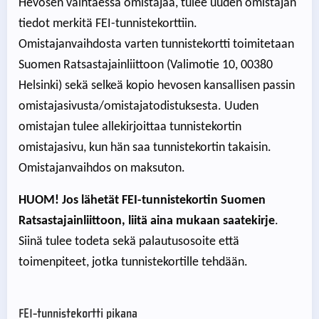
Hevosen vaihtaessa omistajaa, tulee uuden omistajan
tiedot merkitä FEI-tunnistekorttiin.
Omistajanvaihdosta varten tunnistekortti toimitetaan
Suomen Ratsastajainliittoon (Valimotie 10, 00380
Helsinki) sekä selkeä kopio hevosen kansallisen passin
omistajasivusta/omistajatodistuksesta. Uuden
omistajan tulee allekirjoittaa tunnistekortin
omistajasivu, kun hän saa tunnistekortin takaisin.
Omistajanvaihdos on maksuton.
HUOM! Jos lähetät FEI-tunnistekortin Suomen
Ratsastajainliittoon, liitä aina mukaan saatekirje
.
Siinä tulee todeta sekä palautusosoite että
toimenpiteet, jotka tunnistekortille tehdään.
FEI-tunnistekortti pikana