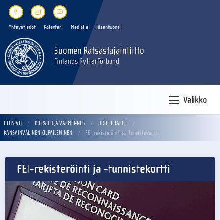
Yhteystiedot
Kalenteri
Medialle
Jäsenhuone
Suomen Ratsastajainliitto
Finlands Ryttarförbund
Valikko
ETUSIVU
KILPAILU JA VALMENNUS
URHEILIJALLE
KANSAINVÄLINEN KILPAILEMINEN
FEI-rekisteröinti ja -tunnistekortti
FEI-rekisteröinti ja -tunnistekortti