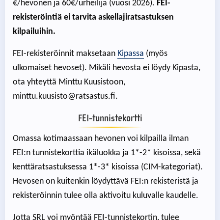
€/hevonen ja 60€/urheilija (vuosi 2026).
FEI-
rekisteröintiä ei tarvita askellajiratsastuksen
kilpailuihin.
FEI-rekisteröinnit maksetaan
Kipassa
(myös
ulkomaiset hevoset). Mikäli hevosta ei löydy Kipasta,
ota yhteyttä Minttu Kuusistoon,
minttu.kuusisto@ratsastus.fi.
FEI-tunnistekortti
Omassa kotimaassaan hevonen voi kilpailla ilman
FEI:n tunnistekorttia ikäluokka ja 1*-2* kisoissa, sekä
kenttäratsastuksessa 1*-3* kisoissa (CIM-kategoriat).
Hevosen on kuitenkin löydyttävä FEI:n rekisteristä ja
rekisteröinnin tulee olla aktivoitu kuluvalle kaudelle.
Jotta SRL voi myöntää FEI-tunnistekortin, tulee