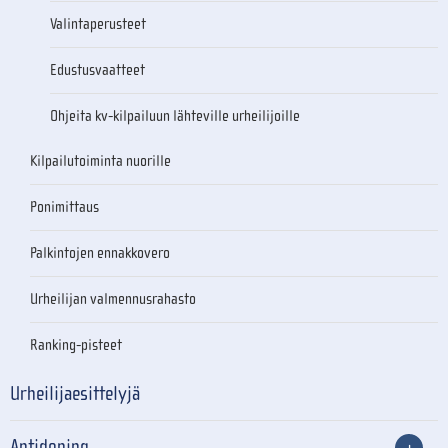
Valintaperusteet
Edustusvaatteet
Ohjeita kv-kilpailuun lähteville urheilijoille
Kilpailutoiminta nuorille
Ponimittaus
Palkintojen ennakkovero
Urheilijan valmennusrahasto
Ranking-pisteet
Urheilijaesittelyjä
Antidoping