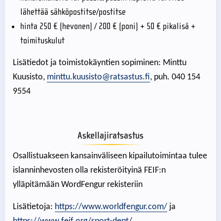
lähettää sähköpostitse/postitse
hinta 250 € (hevonen) / 200 € (poni) + 50 € pikalisä +
toimituskulut
Lisätiedot ja toimistokäyntien sopiminen: Minttu
Kuusisto,
minttu.kuusisto@ratsastus.fi
, puh. 040 154
9554
Askellajiratsastus
Osallistuakseen kansainväliseen kipailutoimintaa tulee
islanninhevosten olla rekisteröityinä FEIF:n
ylläpitämään WordFengur rekisteriin
Lisätietoja:
https://www.worldfengur.com/
ja