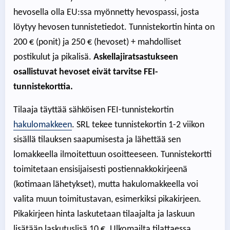
hevosella olla EU:ssa myönnetty hevospassi, josta
löytyy hevosen tunnistetiedot. Tunnistekortin hinta on
200 € (ponit) ja 250 € (hevoset) + mahdolliset
postikulut ja pikalisä.
Askellajiratsastukseen
osallistuvat hevoset eivät tarvitse FEI-
tunnistekorttia.
Tilaaja täyttää sähköisen FEI-tunnistekortin
hakulomakkeen
. SRL tekee tunnistekortin 1-2 viikon
sisällä tilauksen saapumisesta ja lähettää sen
lomakkeella ilmoitettuun osoitteeseen. Tunnistekortti
toimitetaan ensisijaisesti postiennakkokirjeenä
(kotimaan lähetykset), mutta hakulomakkeella voi
valita muun toimitustavan, esimerkiksi pikakirjeen.
Pikakirjeen hinta laskutetaan tilaajalta ja laskuun
lisätään laskutuslisä 10 €. Ulkomailta tilattaessa