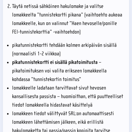
Täytä netissä sähköinen hakulomake ja valitse
lomakkeelta ”tunnistekortti pikana” (vaihtoehto aukeaa
lomakkeelle, kun on valinnut ”Haen hevoselle/ponille
FEI-tunnistekorttia” -vaihtoehdon)
pikatunnistekortti tehdään kolmen arkipäivän sisällä
(normaalisti 1-2 viikkoa)
pikatunnistekortti ei sisällä pikatoimitusta
–
pikatoimituksen voi valita erikseen lomakkeella
kohdassa ”tunnistekortin toimitus”
lomakkeelle ladataan tarvittavat sivut hevosen
kansallisesta passista – huomioithan, että puutteelliset
tiedot lomakkeella hidastavat käsittelyä
lomakkeen tiedot välittyvät SRL:on automaattisesti
lomakkeen lähettämisen jälkeen, eikä erillistä
hakulomaketta tai passia/passin kopioita tarvitse