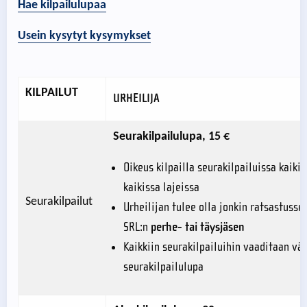
Hae kilpailulupaa
Usein kysytyt kysymykset
KILPAILUT
URHEILIJA
Seurakilpailulupa, 15 €
Oikeus kilpailla seurakilpailuissa kaikil
kaikissa lajeissa
Seurakilpailut
Urheilijan tulee olla jonkin ratsastusse
SRL:n
perhe- tai täysjäsen
Kaikkiin seurakilpailuihin vaaditaan vä
seurakilpailulupa