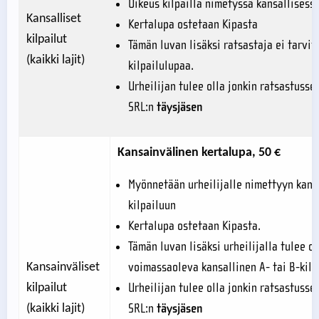
Oikeus kilpailla nimetyssä kansallisessa
Kansalliset
Kertalupa ostetaan Kipasta
kilpailut
Tämän luvan lisäksi ratsastaja ei tarvi
(kaikki lajit)
kilpailulupaa.
Urheilijan tulee olla jonkin ratsastusse
SRL:n
täysjäsen
Kansainvälinen kertalupa, 50 €
Myönnetään urheilijalle nimettyyn kans
kilpailuun
Kertalupa ostetaan Kipasta.
Tämän luvan lisäksi urheilijalla tulee ol
voimassaoleva kansallinen A- tai B-kilp
Kansainväliset
Urheilijan tulee olla jonkin ratsastusse
kilpailut
SRL:n
täysjäsen
(kaikki lajit)