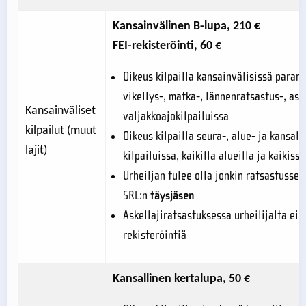
Kansainvälinen B-lupa, 210 €
FEI-rekisteröinti, 60 €
Oikeus kilpailla kansainvälisissä parara
vikellys-, matka-, lännenratsastus-, aske
Kansainväliset
valjakkoajokilpailuissa
kilpailut (muut
Oikeus kilpailla seura-, alue- ja kansall
lajit)
kilpailuissa, kaikilla alueilla ja kaikissa
Urheiljan tulee olla jonkin ratsastusseu
SRL:n
täysjäsen
Askellajiratsastuksessa urheilijalta ei 
rekisteröintiä
Kansallinen kertalupa, 50 €