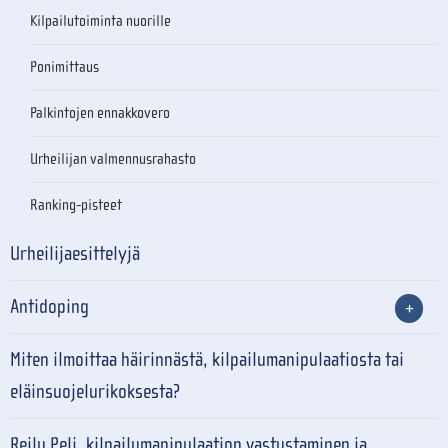
Kilpailutoiminta nuorille
Ponimittaus
Palkintojen ennakkovero
Urheilijan valmennusrahasto
Ranking-pisteet
Urheilijaesittelyjä
Antidoping
Miten ilmoittaa häirinnästä, kilpailumanipulaatiosta tai
eläinsuojelurikoksesta?
Reilu Peli, kilpailumanipulaation vastustaminen ja