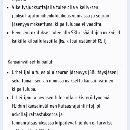
Vikellysjuoksuttajalla tulee olla vikellyksen
juoksuttajatoimihenkilöoikeus voimassa ja seuran
jäsenyys maksettuna, kilpailulupaa ei vaadita.
Hevosen rokotukset tulee olla SRL:n sääntöjen mukaiset
kaikilla kilpailutasoilla (ks. kilpailusäännöt KS I)
Kansainväliset kilpailut
Urheilijalla tulee olla seuran jäsenyys (SRL täysjäsen)
sekä tämän seuran nimissä maksettu kansainvälinen
kilpailulupa.
Urheilijan ja hevosen tulee olla rekisteröityneenä
FEI:hin (kansainvälinen Ratsastajainliitto), pl.
askellajiratsastuksessa ja
lännenratsastuksessa kilpailevat, joiden ei tarvitse