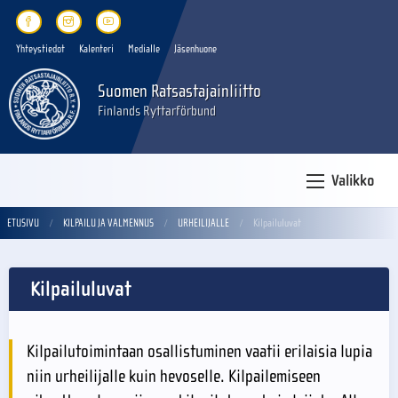
Yhteystiedot
Kalenteri
Medialle
Jäsenhuone
Suomen Ratsastajainliitto
Finlands Ryttarförbund
Valikko
ETUSIVU
KILPAILU JA VALMENNUS
URHEILIJALLE
Kilpailuluvat
Kilpailuluvat
Kilpailutoimintaan osallistuminen vaatii erilaisia lupia
niin urheilijalle kuin hevoselle. Kilpailemiseen