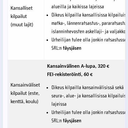
alueilla ja kaikissa lajeissa
Kansalliset
Oikeus kilpailla kansallisissa kilpailuiss
kilpailut
matka-, lännenratsastus-, pararatsastus
(muut lajit)
islanninhevosten askellaji- ja valjakkoa
Urheilijan tulee olla jonkin ratsastusse
SRL:n
täysjäsen
Kansainvälinen A-lupa, 320 €
FEI-rekisteröinti, 60 €
Kansainväliset
Oikeus kilpailla kansainvälisissä sekä 
kilpailut (este,
seura-, alue- ja kansallisissa kilpailuis
kenttä, koulu)
lajeissa
Urheilijan tulee olla jonkin ratsastusse
SRL:n
täysjäsen