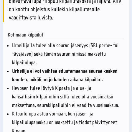
oikeuttava lupa riippuu kilpailutasosta ja lajista. Alle
on koottu ohjeistus kullekin kilpailutasolle
vaadittavista luvista.
Kotimaan kilpailut
Urheilijalla tulee olla seuran jäsenyys (SRL perhe- tai
täysjäsen) sekä tämän seuran nimissä maksettu
kilpailulupa.
Urheilija ei voi vaihtaa edustamaansa seuraa kesken
kauden, mikäli on jo kauden aikana kilpaillut.
Hevosen tulee löytyä Kipasta ja alue- ja
kansallisiin kilpailuihin sillä tulee olla vuosimaksu
maksettuna, seurakilpailuihin ei vaadita vuosimaksua.
Kilpailulupa astuu voimaan, kun jäsen- ja
kilpailulupamaksu on maksettu ja tiedot päivittyneet
Kipaan.