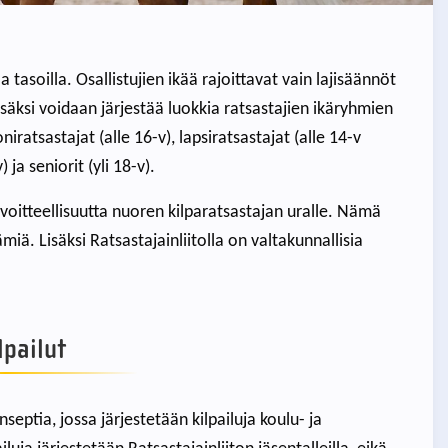
 tasoilla. Osallistujien ikää rajoittavat vain lajisäännöt
Lisäksi voidaan järjestää luokkia ratsastajien ikäryhmien
atsastajat (alle 16-v), lapsiratsastajat (alle 14-v
 ja seniorit (yli 18-v).
avoitteellisuutta nuoren kilparatsastajan uralle. Nämä
ämiä. Lisäksi Ratsastajainliitolla on valtakunnallisia
lpailut
eptia, jossa järjestetään kilpailuja koulu- ja