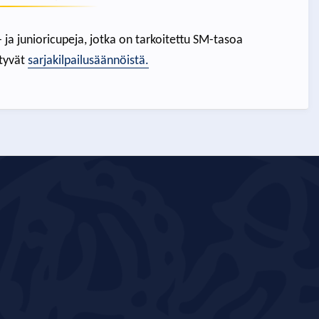
i- ja junioricupeja, jotka on tarkoitettu SM-tasoa
ytyvät
sarjakilpailusäännöistä.