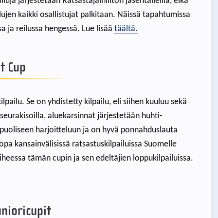
luja järjestetään Ratsastajainliiton jäsentalleilla, eikä
ailujen kaikki osallistujat palkitaan. Näissä tapahtumissa
sa ja reilussa hengessä. Lue lisää
täältä.
t Cup
lpailu. Se on yhdistetty kilpailu, eli siihen kuuluu sekä
seurakisoilla, aluekarsinnat järjestetään huhti-
ipuoliseen harjoitteluun ja on hyvä ponnahduslauta
 jopa kansainvälisissä ratsastuskilpailuissa Suomelle
iheessa tämän cupin ja sen edeltäjien loppukilpailuissa.
unioricupit