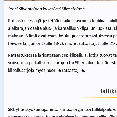
Jenni Silventoinen kuva:Pasi Silventoinen
Ratsastuksessa järjestetään kaikille avoimia luokkia kaikilla
alaikärajan osalta alue- ja kansallisen kilpailun luokissa. 
mukaan. Nämä ovat esim. koulu- ja esteratsastuksessa ponir
hevosella), juniorit (alle 18-v), nuoret ratsastajat (alle 21-v)
Ratsastuksessa järjestetään cup-kilpailuja, jotka tuovat t
voivat olla paikallisten seurojen tai SRL:n alueiden järjest
kilpailusarjoja myös nuorille ratsastajille.
Talliki
SRL yhteistyökumppaninsa kanssa organisoi tallikilpailukons