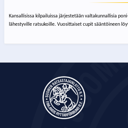
Kansallisissa kilpailuissa järjestetään valtakunnallisia pon
lähestyville ratsukoille. Vuosittaiset cupit sääntöineen lö