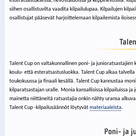
esteratsastuksessa, hevostaidoissa ja keppihevosilla. Kilpai
siihen osallistuvilta vaadita kilpailulupaa. Kilpailujen kilp
osallistujat pääsevät harjoittelemaan kilpailemista iloises
Talen
Talent Cup on valtakunnallinen poni- ja junioratsastajien ki
koulu- että esteratsastusluokka. Talent Cup alkaa talvella 
toukokuussa ja finaali kesällä. Talent Cup kannustaa mon
kilparatsastajan uralle. Monia kansallisissa kilpailuissa ja
mainetta niittäneitä ratsastajia onkin nähty uransa alkuva
Talent Cup -kilpailusäännöt löytyvät
materiaaleista
.
Poni- ja j