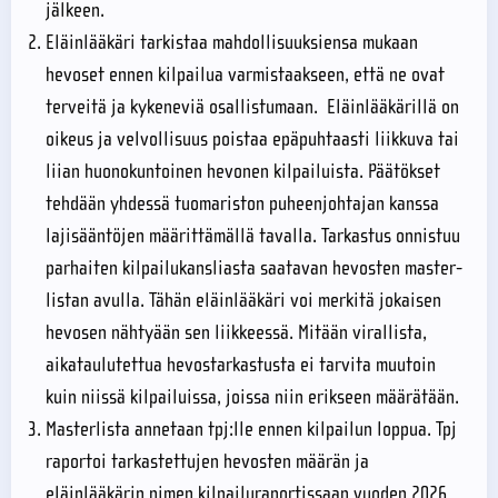
jälkeen.
Eläinlääkäri tarkistaa mahdollisuuksiensa mukaan
hevoset ennen kilpailua varmistaakseen, että ne ovat
terveitä ja kykeneviä osallistumaan. Eläinlääkärillä on
oikeus ja velvollisuus poistaa epäpuhtaasti liikkuva tai
liian huonokuntoinen hevonen kilpailuista. Päätökset
tehdään yhdessä tuomariston puheenjohtajan kanssa
lajisääntöjen määrittämällä tavalla. Tarkastus onnistuu
parhaiten kilpailukansliasta saatavan hevosten master-
listan avulla. Tähän eläinlääkäri voi merkitä jokaisen
hevosen nähtyään sen liikkeessä. Mitään virallista,
aikataulutettua hevostarkastusta ei tarvita muutoin
kuin niissä kilpailuissa, joissa niin erikseen määrätään.
Masterlista annetaan tpj:lle ennen kilpailun loppua. Tpj
raportoi tarkastettujen hevosten määrän ja
eläinlääkärin nimen kilpailuraportissaan vuoden 2026