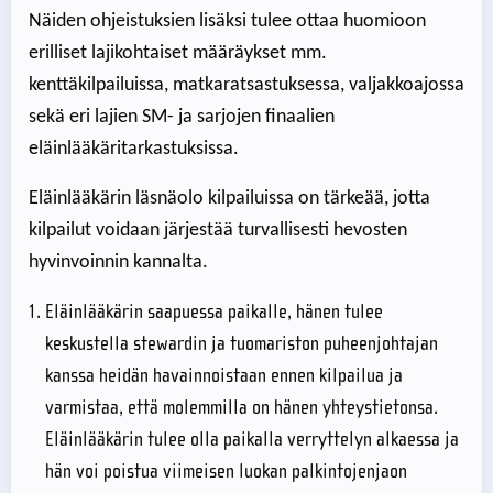
Näiden ohjeistuksien lisäksi tulee ottaa huomioon
erilliset lajikohtaiset määräykset mm.
kenttäkilpailuissa, matkaratsastuksessa, valjakkoajossa
sekä eri lajien SM- ja sarjojen finaalien
eläinlääkäritarkastuksissa.
Eläinlääkärin läsnäolo kilpailuissa on tärkeää, jotta
kilpailut voidaan järjestää turvallisesti hevosten
hyvinvoinnin kannalta.
Eläinlääkärin saapuessa paikalle, hänen tulee
keskustella stewardin ja tuomariston puheenjohtajan
kanssa heidän havainnoistaan ennen kilpailua ja
varmistaa, että molemmilla on hänen yhteystietonsa.
Eläinlääkärin tulee olla paikalla verryttelyn alkaessa ja
hän voi poistua viimeisen luokan palkintojenjaon