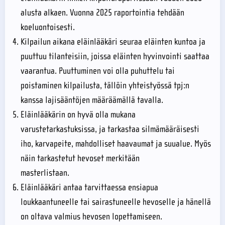
alusta alkaen. Vuonna 2025 raportointia tehdään
koeluontoisesti.
Kilpailun aikana eläinlääkäri seuraa eläinten kuntoa ja
puuttuu tilanteisiin, joissa eläinten hyvinvointi saattaa
vaarantua. Puuttuminen voi olla puhuttelu tai
poistaminen kilpailusta, tällöin yhteistyössä tpj:n
kanssa lajisääntöjen määräämällä tavalla.
Eläinlääkärin on hyvä olla mukana
varustetarkastuksissa, ja tarkastaa silmämääräisesti
iho, karvapeite, mahdolliset haavaumat ja suualue. Myös
näin tarkastetut hevoset merkitään
mast
Eläinlääkäri antaa tarvittaessa ensiapua
loukkaantuneelle tai sairastuneelle hevoselle ja hänellä
on oltava valmius hevosen lopettamiseen.