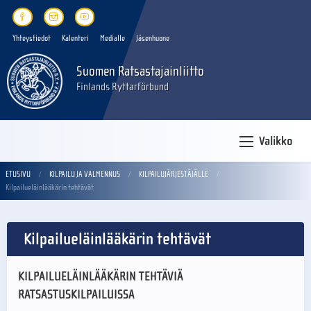
Yhteystiedot
Kalenteri
Medialle
Jäsenhuone
Suomen Ratsastajainliitto
Finlands Ryttarförbund
Valikko
ETUSIVU
KILPAILU JA VALMENNUS
KILPAILUJÄRJESTÄJÄLLE
Kilpailueläinlääkärin tehtävät
Kilpailueläinlääkärin tehtävät
KILPAILUELÄINLÄÄKÄRIN TEHTÄVIÄ
RATSASTUSKILPAILUISSA