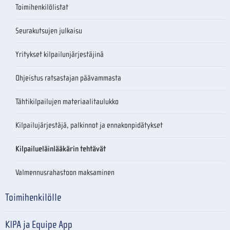
Toimihenkilölistat
Seurakutsujen julkaisu
Yritykset kilpailunjärjestäjinä
Ohjeistus ratsastajan päävammasta
Tähtikilpailujen materiaalitaulukko
Kilpailujärjestäjä, palkinnot ja ennakonpidätykset
Kilpailueläinlääkärin tehtävät
Valmennusrahastoon maksaminen
Toimihenkilölle
KIPA ja Equipe App