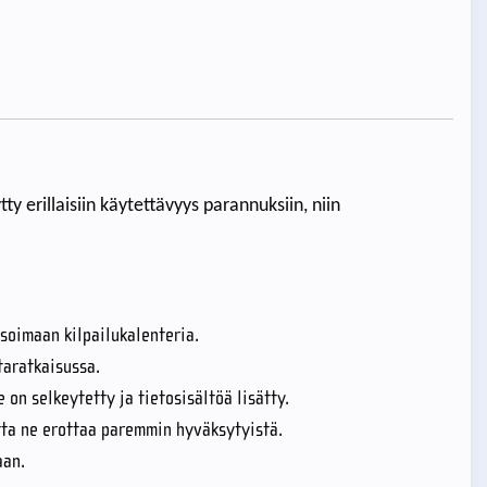
ty erillaisiin käytettävyys parannuksiin, niin
soimaan kilpailukalenteria.
taratkaisussa.
e on selkeytetty ja tietosisältöä lisätty.
otta ne erottaa paremmin hyväksytyistä.
aan.