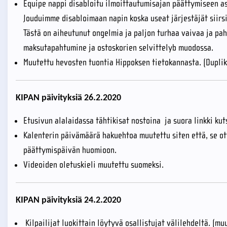
Equipe nappi disabloitu ilmoittautumisajan päättymiseen a
Jouduimme disabloimaan napin koska useat järjestäjät siirs
Tästä on aiheutunut ongelmia ja paljon turhaa vaivaa ja pahaa
maksutapahtumine ja ostoskorien selvittelyb muodossa.
Muutettu hevosten tuontia Hippoksen tietokannasta. (Duplik
KIPAN päivityksiä 26.2.2020
Etusivun alalaidassa tähtikisat nostoina ja suora linkki kut
Kalenterin päivämäärä hakuehtoa muutettu siten että, se ot
päättymispäivän huomioon.
Videoiden oletuskieli muutettu suomeksi.
KIPAN päivityksiä 24.2.2020
Kilpailijat luokittain löytyvä osallistujat välilehdeltä. (