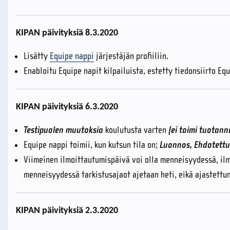
KIPAN päivityksiä 8.3.2020
Lisätty
Equipe nappi
järjestäjän profiiliin.
Enabloitu Equipe napit kilpailuista, estetty tiedonsiirto E
KIPAN päivityksiä 6.3.2020
Testipuolen muutoksia
koulutusta varten
(ei toimi tuotann
Equipe nappi toimii, kun kutsun tila on;
Luonnos, Ehdotettu,
Viimeinen ilmoittautumispäivä voi olla menneisyydessä, il
menneisyydessä tarkistusajaot ajetaan heti, eikä ajastett
KIPAN päivityksiä 2.3.2020