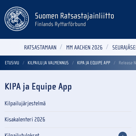
Suomen Ratsastajainliitto
Finlands Ryttarförbund
RATSASTAMAAN
MM AACHEN 2026
SEURAJÄSE
ETUSIVU
KILPAILU JA VALMENNUS
KIPA JA EQUIPE APP
Release N
KIPA ja Equipe App
Kilpailujärjestelmä
Kisakalenteri 2026
Kilpailutulokset