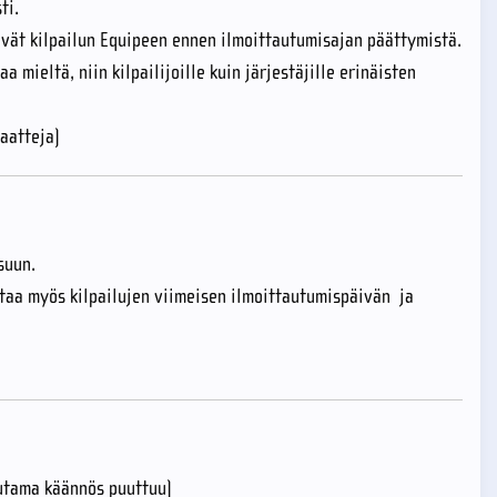
sti.
ivät kilpailun Equipeen ennen ilmoittautumisajan päättymistä.
 mieltä, niin kilpailijoille kuin järjestäjille erinäisten
aatteja)
suun.
taa myös kilpailujen viimeisen ilmoittautumispäivän ja
muutama käännös puuttuu)