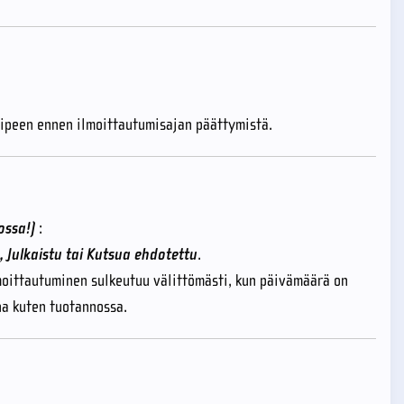
quipeen ennen ilmoittautumisajan päättymistä.
ossa!)
:
 Julkaistu tai Kutsua ehdotettu
.
moittautuminen sulkeutuu välittömästi, kun päivämäärä on
una kuten tuotannossa.