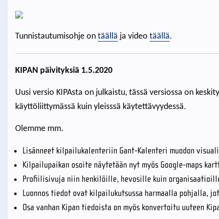
Tunnistautumisohje on
täällä
ja video
täällä
.
KIPAN päivityksiä 1.5.2020
Uusi versio KIPAsta on julkaistu, tässä versiossa on keskityt
käyttöliittymässä kuin yleisssä käytettävyydessä.
Olemme mm.
Lisänneet kilpailukalenteriin Gant-Kalenteri muodon visuali
Kilpailupaikan osoite näytetään nyt myös Google-maps kart
Profiilisivuja niin henkilöille, hevosille kuin organisaatioill
Luonnos tiedot ovat kilpailukutsussa harmaalla pohjalla, j
Osa vanhan Kipan tiedoista on myös konvertoitu uuteen Kip