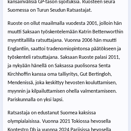
kansainvälisiä GP-tason sijoituksia. Ruosteen seura
Suomessa on Turun Seudun Ratsastajat.
Ruoste on ollut maailmalla vuodesta 2001, jolloin hän
muutti Saksaan työskentelemään Katrin Bettenworthin
myyntitallilla ratsuttajana. Vuonna 2006 hän muutti
Englantiin, saattoi tradenomiopintonsa päätökseen ja
työskenteli ratsuttajana. Saksaan Ruoste palasi 2011,
ja nykyään hänellä on Saksassa puolisonsa Senta
Kirchhoffin kanssa oma talliyritys, Gut Bertingloh,
Mendenissä, joka keskittyy hevosten kouluttamisen,
myynnin ja kilpailuttamisen ohella valmentamiseen.
Pariskunnalla on yksi lapsi.
Ratsastaja on edustanut Suomea kaksissa
olympialaisissa. Vuonna 2021 Tokiossa hevosella
Kontestro Db ja vuonna 2024 Pariisissa hevosella