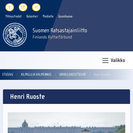
Yhteystiedot
Kalenteri
Medialle
Jäsenhuone
Suomen Ratsastajainliitto
Finlands Ryttarförbund
Valikko
ETUSIVU
KILPAILU JA VALMENNUS
URHEILIJAESITTELYJÄ
Henri Ruoste
Henri Ruoste