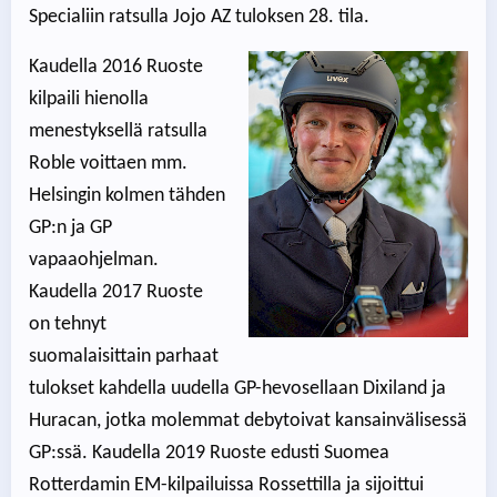
Specialiin ratsulla Jojo AZ tuloksen 28. tila.
Kaudella 2016 Ruoste
kilpaili hienolla
menestyksellä ratsulla
Roble voittaen mm.
Helsingin kolmen tähden
GP:n ja GP
vapaaohjelman.
Kaudella 2017 Ruoste
on tehnyt
suomalaisittain parhaat
tulokset kahdella uudella GP-hevosellaan Dixiland ja
Huracan, jotka molemmat debytoivat kansainvälisessä
GP:ssä. Kaudella 2019 Ruoste edusti Suomea
Rotterdamin EM-kilpailuissa Rossettilla ja sijoittui