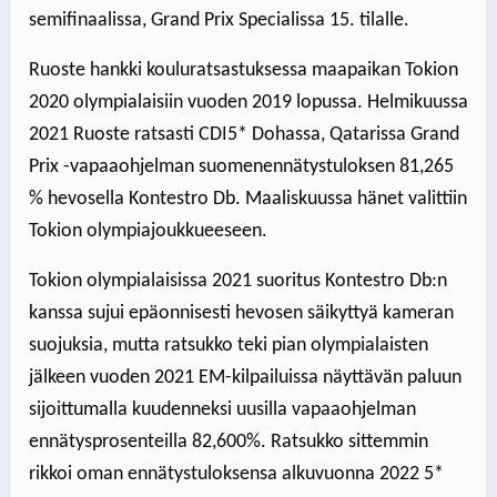
semifinaalissa, Grand Prix Specialissa 15. tilalle.
Ruoste hankki kouluratsastuksessa maapaikan Tokion
2020 olympialaisiin vuoden 2019 lopussa. Helmikuussa
2021 Ruoste ratsasti CDI5* Dohassa, Qatarissa Grand
Prix -vapaaohjelman suomenennätystuloksen 81,265
% hevosella Kontestro Db. Maaliskuussa hänet valittiin
Tokion olympiajoukkueeseen.
Tokion olympialaisissa 2021 suoritus Kontestro Db:n
kanssa sujui epäonnisesti hevosen säikyttyä kameran
suojuksia, mutta ratsukko teki pian olympialaisten
jälkeen vuoden 2021 EM-kilpailuissa näyttävän paluun
sijoittumalla kuudenneksi uusilla vapaaohjelman
ennätysprosenteilla 82,600%. Ratsukko sittemmin
rikkoi oman ennätystuloksensa alkuvuonna 2022 5*