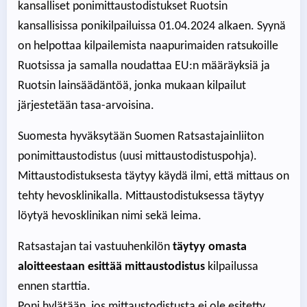
kansalliset ponimittaustodistukset Ruotsin
kansallisissa ponikilpailuissa 01.04.2024 alkaen. Syynä
on helpottaa kilpailemista naapurimaiden ratsukoille
Ruotsissa ja samalla noudattaa EU:n määräyksiä ja
Ruotsin lainsäädäntöä, jonka mukaan kilpailut
järjestetään tasa-arvoisina.
Suomesta hyväksytään Suomen Ratsastajainliiton
ponimittaustodistus (uusi mittaustodistuspohja).
Mittaustodistuksesta täytyy käydä ilmi, että mittaus on
tehty hevosklinikalla. Mittaustodistuksessa täytyy
löytyä hevosklinikan nimi sekä leima.
Ratsastajan tai vastuuhenkilön
täytyy omasta
aloitteestaan esittää mittaustodistus
kilpailussa
ennen starttia.
Poni hylätään, jos mittaustodistusta ei ole esitetty