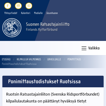
Yhteystiedot
Kalenteri
Medialle
Jäsenhuone
Suomen Ratsastajainliitto
Finlands Ryttarförbund
Valikko
ETUSIVU
KILPAILU JA VALMENNUS
URHEILIJALLE
PONIMITTAUS
Ponimittaustodistukset Ruotsissa
Ponimittaustodistukset Ruotsissa
Ruotsin Ratsastajainliiton (Svenska Ridsportförbundet)
kilpailulautakunta on päättänyt hyväksyä tietyt