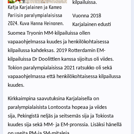
kilpailuissa.
Katja Karjalainen ja Kameo
Pariisin paralympialaisissa
Vuonna 2018
2024. Kuva Hanna Heinonen.
Karjalainen edusti
Suomea Tryonin MM-kilpailuissa ollen
vapaaohjelmassa kuudes ja henkilökohtaisessa
kilpailussa kahdeksas. 2019 Rotterdamin EM-
kilpailuissa Dr Doolittlen kanssa sijoitus oli viides.
Tokion paralympialaisissa 2021 ratsukko oli sekä
vapaaohjelmassa että henkilökohtaisessa kilpailussa
kuudes.
Kirkkaimpina saavutuksina Karjalaisella on
paralympialaisista Lontoosta hopeaa ja viides
sija, Pekingistä neljäs ja seitsemäs sija ja Tokiosta
kuudes sija sekä MM- ja EM-pronssia. Lisäksi hänellä
on useita PM-ja SM-mitaleja.