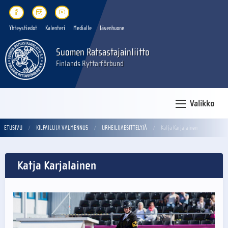
Yhteystiedot
Kalenteri
Medialle
Jäsenhuone
Suomen Ratsastajainliitto
Finlands Ryttarförbund
Valikko
ETUSIVU
KILPAILU JA VALMENNUS
URHEILIJAESITTELYJÄ
Katja Karjalainen
Katja Karjalainen