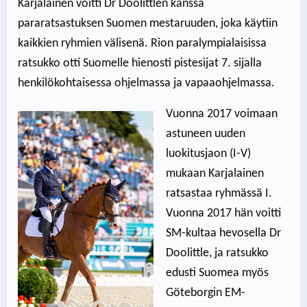
Karjalainen voitti Dr Doolittlen kanssa
pararatsastuksen Suomen mestaruuden, joka käytiin
kaikkien ryhmien välisenä. Rion paralympialaisissa
ratsukko otti Suomelle hienosti pistesijat 7. sijalla
henkilökohtaisessa ohjelmassa ja vapaaohjelmassa.
Vuonna 2017 voimaan
astuneen uuden
luokitusjaon (I-V)
mukaan Karjalainen
ratsastaa ryhmässä I.
Vuonna 2017 hän voitti
SM-kultaa hevosella Dr
Doolittle, ja ratsukko
edusti Suomea myös
Göteborgin EM-