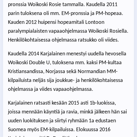
pronssia Woikoski Rosie tammalla. Kaudella 2011
parin tuloksena oli mm. EM-pronssia ja PM-hopeaa.
Kauden 2012 huipensi hopeamitali Lontoon
paralympialaisten vapaaohjelmassa Woikoski Rosiella.
Henkilökohtaisessa ohjelmassa ratsukko oli viides.
Kaudella 2014 Karjalainen menestyi uudella hevosella
Woikoski Double U, tuloksena mm. kaksi PM-kultaa
Kristiansandissa, Norjassa sekä Normandian MM-
kilpailuista neljäs sija joukkue- ja henkilökohtaisessa
ohjelmassa ja viides vapaaohjelmassa.
Karjalainen ratsasti kesään 2015 asti 1b-luokissa,
joissa mennään käyntiä ja ravia, minkä jälkeen hän sai
uuden luokituksen ja siirtyi ryhmään 1a edustaen
Suomea myös EM-kilpailuissa. Elokuussa 2016