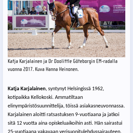
Katja Karjalainen ja Dr Doolittle Göteborgin EM-radalla
vuonna 2017. Kuva Hanna Heinonen.
Katja Karjalainen
, syntynyt Helsingissä 1962,
kotipaikka Kellokoski. Ammatiltaan
elinympäristösuunnittelija, töissä asiakasneuvonnassa.
Karjalainen aloitti ratsastuksen 9-vuotiaana ja jatkoi
sitä 12 vuotta aina opiskeluaikoihin asti. Hän sairastui
25-vuotiaana vakavaan verisuonitulehdussairauteen,