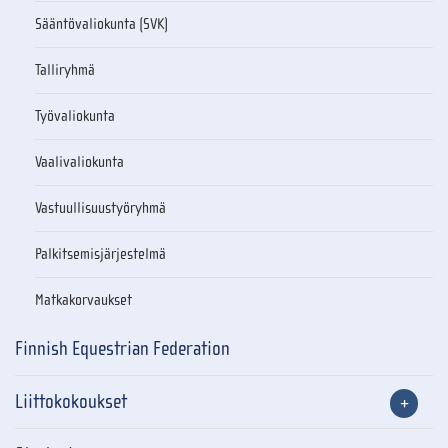
Sääntövaliokunta (SVK)
Talliryhmä
Työvaliokunta
Vaalivaliokunta
Vastuullisuustyöryhmä
Palkitsemisjärjestelmä
Matkakorvaukset
Finnish Equestrian Federation
Liittokokoukset