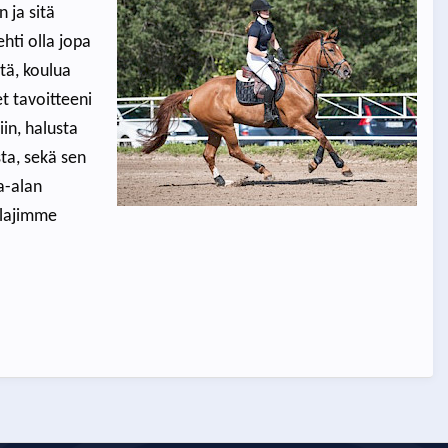
 ja sitä
hti olla jopa
itä, koulua
t tavoitteeni
in, halusta
ta, sekä sen
a-alan
n lajimme