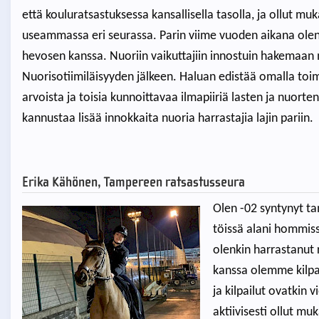
että kouluratsastuksessa kansallisella tasolla, ja ollut m
useammassa eri seurassa. Parin viime vuoden aikana olen
hevosen kanssa. Nuoriin vaikuttajiin innostuin hakema
Nuorisotiimiläisyyden jälkeen. Haluan edistää omalla toim
arvoista ja toisia kunnoittavaa ilmapiiriä lasten ja nuort
kannustaa lisää innokkaita nuoria harrastajia lajin pariin.
Erika Kähönen, Tampereen ratsastusseura
Olen -02 syntynyt ta
töissä alani hommis
olenkin harrastanut
kanssa olemme kilpai
ja kilpailut ovatki
aktiivisesti ollut m