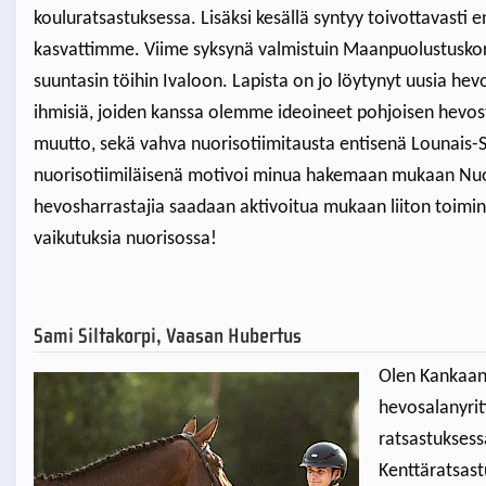
kouluratsastuksessa. Lisäksi kesällä syntyy toivottavast
kasvattimme. Viime syksynä valmistuin Maanpuolustuskor
suuntasin töihin Ivaloon. Lapista on jo löytynyt uusia hevo
ihmisiä, joiden kanssa olemme ideoineet pohjoisen hevos
muutto, sekä vahva nuorisotiimitausta entisenä Lounais
nuorisotiimiläisenä motivoi minua hakemaan mukaan Nuorii
hevosharrastajia saadaan aktivoitua mukaan liiton toimin
vaikutuksia nuorisossa!
Sami Siltakorpi, Vaasan Hubertus
Olen Ka
nkaan
hevosalanyrit
ratsastuksess
Kenttäratsastu