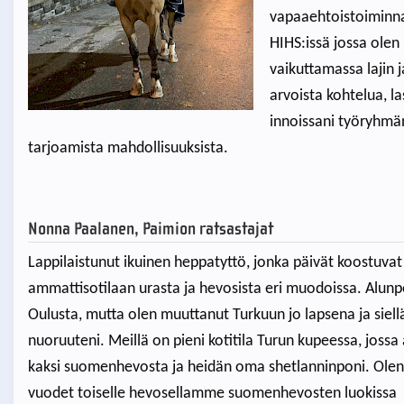
vapaaehtoistoiminna
HIHS:issä jossa olen 
vaikuttamassa lajin j
arvoista kohtelua, l
innoissani työryhmä
tarjoamista mahdollisuuksista.
Nonna Paalanen, Paimion ratsastajat
Lappilaistunut ikuinen heppatyttö, jonka päivät koostuvat 
ammattisotilaan urasta ja hevosista eri muodoissa. Alunpe
Oulusta, mutta olen muuttanut Turkuun jo lapsena ja siell
nuoruuteni. Meillä on pieni kotitila Turun kupeessa, jossa 
kaksi suomenhevosta ja heidän oma shetlanninponi. Olen k
vuodet toiselle hevosellamme suomenhevosten luokissa