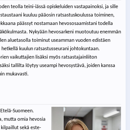
den teolla teini-iässä opiskeluiden vastapainoksi, ja sille
vostaustaani kuuluu pääosin ratsastuskoulussa toiminen,
ekkaana päässyt nostamaan hevososaamistani todella
i näkökulmasta. Nykyään hevosarkeni muotoutuu enemmän
Olen aluetasolla toiminut useamman vuoden edistäen
lä hetkellä kuulun ratsastusseurani johtokuntaan.
rien vaikuttajien lisäksi myös ratsastajainliiton
säksi tallilta löytyy useampi hevosystävä, joiden kanssa
uin mukavasti.
t Etelä-Suomeen.
ta, mutta omia hevosia
kilpaillut sekä este-