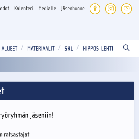
iedot
Kalenteri
Medialle
Jäsenhuone
ALUEET
MATERIAALIT
SRL
HIPPOS-LEHTI
et
-työryhmän jäseniin!
n ratsastajat