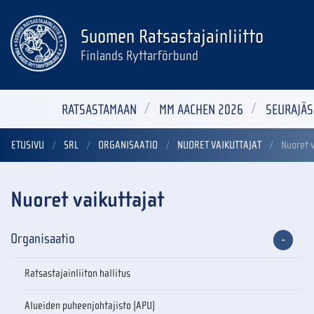
Suomen Ratsastajainliitto
Finlands Ryttarförbund
RATSASTAMAAN
MM AACHEN 2026
SEURAJÄS
ETUSIVU
SRL
ORGANISAATIO
NUORET VAIKUTTAJAT
Nuoret 
Nuoret vaikuttajat
Organisaatio
Ratsastajainliiton hallitus
Alueiden puheenjohtajisto (APU)