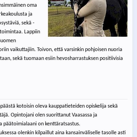
i ensimmäinen oma
keakoulusta ja
systäviä, sekä -
toimintaa. Lappiin
-Suomen
n vaikuttajiin. Toivon, että varsinkin pohjoisen nuoria
taan, sekä tuomaan esiin hevosharrastuksen positiivisia
päästä kotoisin oleva kauppatieteiden opiskelija sekä
täjä. Opintojani olen suorittanut Vaasassa ja
a päätoimialaani on kenttäratsastus.
ksessa olenkin kilpaillut aina kansainväliselle tasolle asti