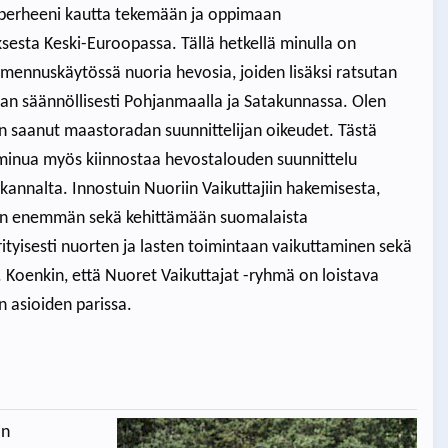
 perheeni kautta tekemään ja oppimaan
ksesta Keski-Euroopassa. Tällä hetkellä minulla on
valmennuskäytössä nuoria hevosia, joiden lisäksi ratsutan
n säännöllisesti Pohjanmaalla ja Satakunnassa. Olen
in saanut maastoradan suunnittelijan oikeudet. Tästä
 minua myös kiinnostaa hevostalouden suunnittelu
annalta. Innostuin Nuoriin Vaikuttajiin hakemisesta,
aan enemmän sekä kehittämään suomalaista
erityisesti nuorten ja lasten toimintaan vaikuttaminen sekä
Koenkin, että Nuoret Vaikuttajat -ryhmä on loistava
 asioiden parissa.
in