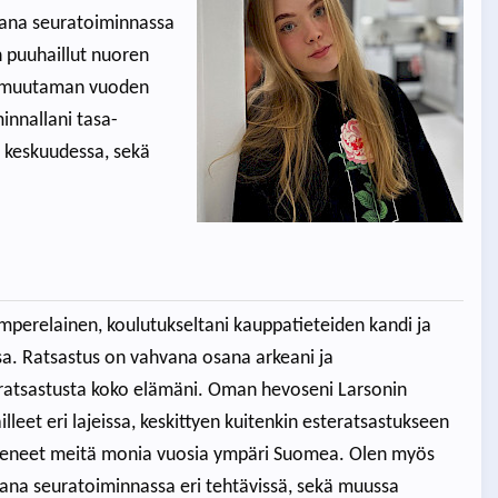
ukana seuratoiminnassa
 puuhaillut nuoren
an muutaman vuoden
innallani tasa-
en keskuudessa, sekä
mperelainen, koulutukseltani kauppatieteiden kandi ja
sa. Ratsastus on vahvana osana arkeani ja
 ratsastusta koko elämäni. Oman hevoseni Larsonin
lleet eri lajeissa, keskittyen kuitenkin esteratsastukseen
n vieneet meitä monia vuosia ympäri Suomea. Olen myös
ukana seuratoiminnassa eri tehtävissä, sekä muussa