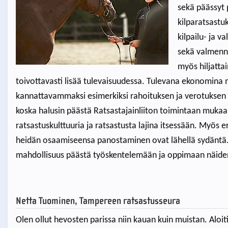
sekä päässyt
kilparatsastu
kilpailu- ja 
sekä valmenna
myös hiljatta
toivottavasti lisää tulevaisuudessa. Tulevana ekonomina
kannattavammaksi esimerkiksi rahoituksen ja verotuksen k
koska halusin päästä Ratsastajainliiton toimintaan muk
ratsastuskulttuuria ja ratsastusta lajina itsessään. Myös 
heidän osaamiseensa panostaminen ovat lähellä sydäntä. 
mahdollisuus päästä työskentelemään ja oppimaan näiden
Netta Tuominen, Tampereen ratsastusseura
Olen ollut hevosten parissa niin kauan kuin muistan. Aloit