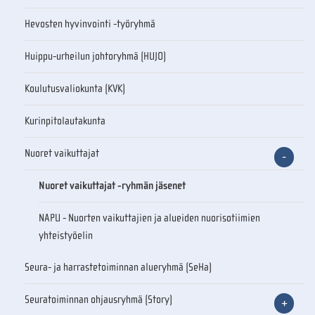
Hevosten hyvinvointi -työryhmä
Huippu-urheilun johtoryhmä (HUJO)
Koulutusvaliokunta (KVK)
Kurinpitolautakunta
Nuoret vaikuttajat
Nuoret vaikuttajat -ryhmän jäsenet
NAPU - Nuorten vaikuttajien ja alueiden nuorisotiimien
yhteistyöelin
Seura- ja harrastetoiminnan alueryhmä (SeHa)
Seuratoiminnan ohjausryhmä (Story)