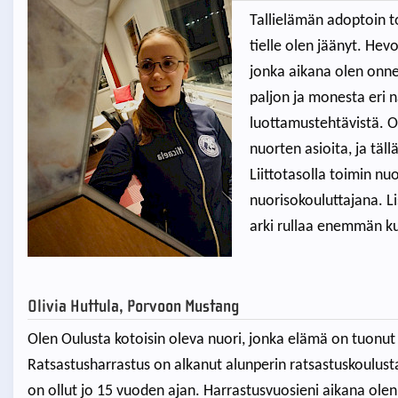
Tallielämän adoptoin to
tielle olen jäänyt. He
jonka aikana olen onn
paljon ja monesta er
luottamustehtävistä. 
nuorten asioita, ja täl
Liittotasolla toimin nuo
nuorisokouluttajana. Li
arki rullaa enemmän k
Olivia Huttula, Porvoon Mustang
Olen Oulusta kotoisin oleva nuori, jonka elämä on tuonu
Ratsastusharrastus on alkanut alunperin ratsastuskoulus
on ollut jo 15 vuoden ajan. Harrastusvuosieni aikana olen 