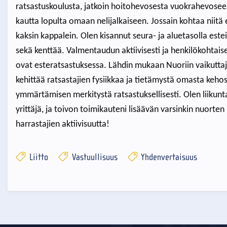
ratsastuskoulusta, jatkoin hoitohevosesta vuokrahevoseen
kautta lopulta omaan nelijalkaiseen. Jossain kohtaa niitä e
kaksin kappalein. Olen kisannut seura- ja aluetasolla este
sekä kenttää. Valmentaudun aktiivisesti ja henkilökohtaise
ovat esteratsastuksessa. Lähdin mukaan Nuoriin vaikuttaji
kehittää ratsastajien fysiikkaa ja tietämystä omasta kehos
ymmärtämisen merkitystä ratsastuksellisesti. Olen liikunt
yrittäjä, ja toivon toimikauteni lisäävän varsinkin nuorte
harrastajien aktiivisuutta!
Liitto
Vastuullisuus
Yhdenvertaisuus