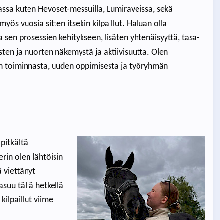
ssa kuten Hevoset-messuilla, Lumiraveissa, sekä
myös vuosia sitten itsekin kilpaillut. Haluan olla
a sen prosessien kehitykseen, lisäten yhtenäisyyttä, tasa-
asten ja nuorten näkemystä ja aktiivisuutta. Olen
n toiminnasta, uuden oppimisesta ja työryhmän
pitkältä
rin olen lähtöisin
ä viettänyt
asuu tällä hetkellä
ilpaillut viime