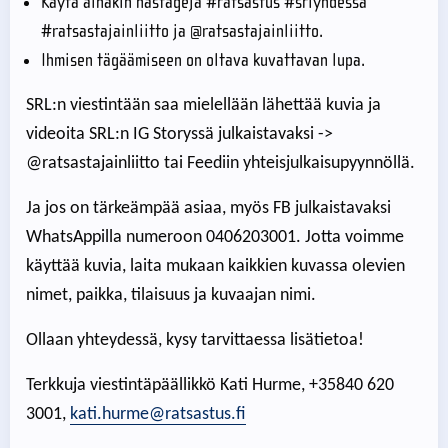
Käytä ainakin hästägejä #ratsastus #srlyhdessä
#ratsastajainliitto ja @ratsastajainliitto.
Ihmisen tägäämiseen on oltava kuvattavan lupa.
SRL:n viestintään saa mielellään lähettää kuvia ja
videoita SRL:n IG Storyssä julkaistavaksi ->
@ratsastajainliitto tai Feediin yhteisjulkaisupyynnöllä.
Ja jos on tärkeämpää asiaa, myös FB julkaistavaksi
WhatsAppilla numeroon 0406203001. Jotta voimme
käyttää kuvia, laita mukaan kaikkien kuvassa olevien
nimet, paikka, tilaisuus ja kuvaajan nimi.
Ollaan yhteydessä, kysy tarvittaessa lisätietoa!
Terkkuja viestintäpäällikkö Kati Hurme, +35840 620
3001,
kati.hurme@ratsastus.fi