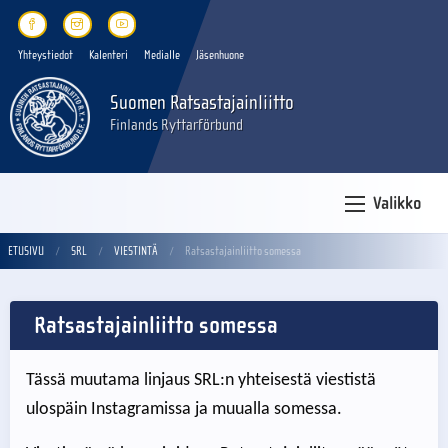
Yhteystiedot
Kalenteri
Medialle
Jäsenhuone
Suomen Ratsastajainliitto
Finlands Ryttarförbund
Valikko
ETUSIVU
SRL
VIESTINTÄ
Ratsastajainliitto somessa
Ratsastajainliitto somessa
Tässä muutama linjaus SRL:n yhteisestä viestistä
ulospäin Instagramissa ja muualla somessa.