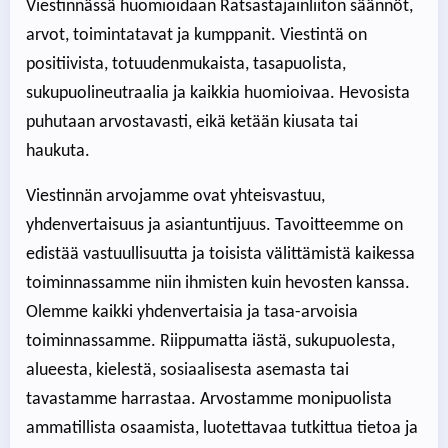
Viestinnässä huomioidaan Ratsastajainliiton säännöt,
arvot, toimintatavat ja kumppanit. Viestintä on
positiivista, totuudenmukaista, tasapuolista,
sukupuolineutraalia ja kaikkia huomioivaa. Hevosista
puhutaan arvostavasti, eikä ketään kiusata tai
haukuta.
Viestinnän arvojamme ovat yhteisvastuu,
yhdenvertaisuus ja asiantuntijuus. Tavoitteemme on
edistää vastuullisuutta ja toisista välittämistä kaikessa
toiminnassamme niin ihmisten kuin hevosten kanssa.
Olemme kaikki yhdenvertaisia ja tasa-arvoisia
toiminnassamme. Riippumatta iästä, sukupuolesta,
alueesta, kielestä, sosiaalisesta asemasta tai
tavastamme harrastaa. Arvostamme monipuolista
ammatillista osaamista, luotettavaa tutkittua tietoa ja