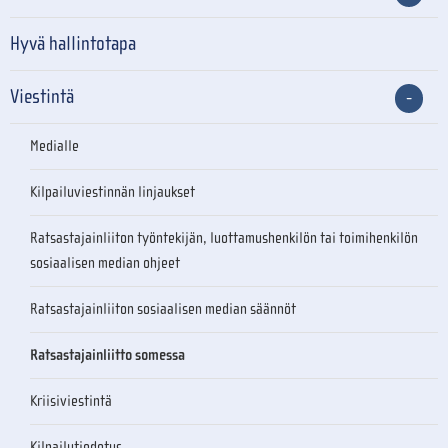
Hyvä hallintotapa
Viestintä
Medialle
Kilpailuviestinnän linjaukset
Ratsastajainliiton työntekijän, luottamushenkilön tai toimihenkilön
sosiaalisen median ohjeet
Ratsastajainliiton sosiaalisen median säännöt
Ratsastajainliitto somessa
Kriisiviestintä
Kilpailutiedotus