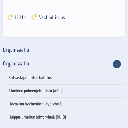
Liitto
Vastuullisuus
Organisaatio
Organisaatio
Ratsastajainliiton hallitus
Alueiden puheenjohtajisto (APU)
Hevosten hyvinvointi -työryhmä
Huippu-urheilun johtoryhmä (HUJO)