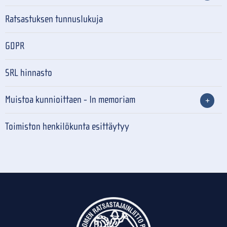
Ratsastuksen tunnuslukuja
GDPR
SRL hinnasto
Muistoa kunnioittaen - In memoriam
Toimiston henkilökunta esittäytyy