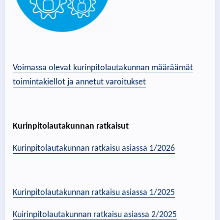
Voimassa olevat kurinpitolautakunnan määräämät
toimintakiellot ja annetut varoitukset
Kurinpitolautakunnan ratkaisut
Kurinpitolautakunnan ratkaisu asiassa 1/2026
Kurinpitolautakunnan ratkaisu asiassa 1/2025
Kuirinpitolautakunnan ratkaisu asiassa 2/2025