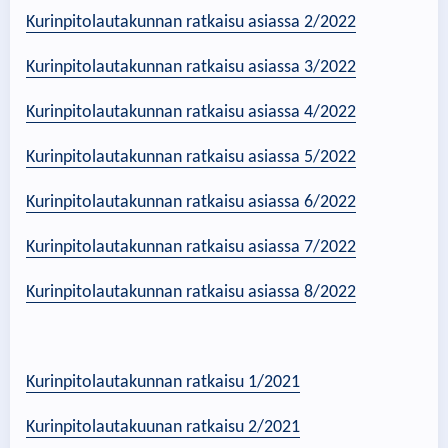
Kurinpitolautakunnan ratkaisu asiassa 2/2022
Kurinpitolautakunnan ratkaisu asiassa 3/2022
Kurinpitolautakunnan ratkaisu asiassa 4/2022
Kurinpitolautakunnan ratkaisu asiassa 5/2022
Kurinpitolautakunnan ratkaisu asiassa 6/2022
Kurinpitolautakunnan ratkaisu asiassa 7/2022
Kurinpitolautakunnan ratkaisu asiassa 8/2022
Kurinpitolautakunnan ratkaisu 1/2021
Kurinpitolautakuunan ratkaisu 2/2021