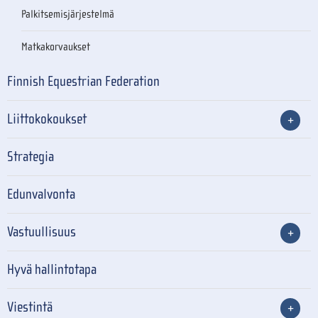
Palkitsemisjärjestelmä
Matkakorvaukset
Finnish Equestrian Federation
Liittokokoukset
Strategia
Edunvalvonta
Vastuullisuus
Hyvä hallintotapa
Viestintä