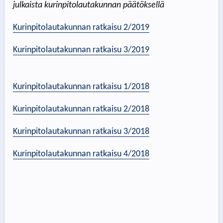
julkaista kurinpitolautakunnan päätöksellä
Kurinpitolautakunnan ratkaisu 2/2019
Kurinpitolautakunnan ratkaisu 3/2019
Kurinpitolautakunnan ratkaisu 1/2018
Kurinpitolautakunnan ratkaisu 2/2018
Kurinpitolautakunnan ratkaisu 3/2018
Kurinpitolautakunnan ratkaisu 4/2018