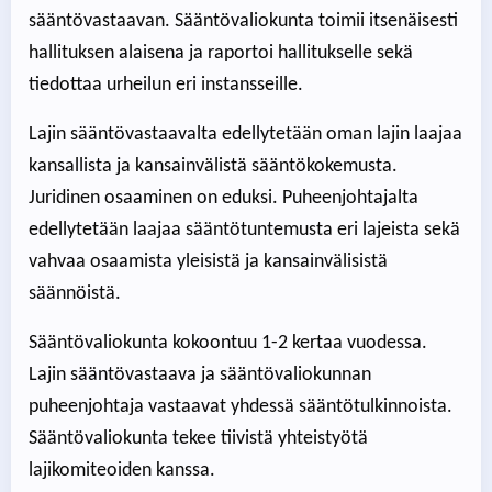
sääntövastaavan. Sääntövaliokunta toimii itsenäisesti
hallituksen alaisena ja raportoi hallitukselle sekä
tiedottaa urheilun eri instansseille.
Lajin sääntövastaavalta edellytetään oman lajin laajaa
kansallista ja kansainvälistä sääntökokemusta.
Juridinen osaaminen on eduksi. Puheenjohtajalta
edellytetään laajaa sääntötuntemusta eri lajeista sekä
vahvaa osaamista yleisistä ja kansainvälisistä
säännöistä.
Sääntövaliokunta kokoontuu 1-2 kertaa vuodessa.
Lajin sääntövastaava ja sääntövaliokunnan
puheenjohtaja vastaavat yhdessä sääntötulkinnoista.
Sääntövaliokunta tekee tiivistä yhteistyötä
lajikomiteoiden kanssa.