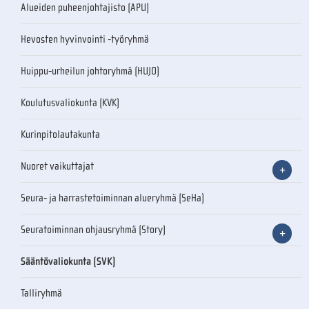
Alueiden puheenjohtajisto (APU)
Hevosten hyvinvointi -työryhmä
Huippu-urheilun johtoryhmä (HUJO)
Koulutusvaliokunta (KVK)
Kurinpitolautakunta
Nuoret vaikuttajat
Seura- ja harrastetoiminnan alueryhmä (SeHa)
Seuratoiminnan ohjausryhmä (Story)
Sääntövaliokunta (SVK)
Talliryhmä