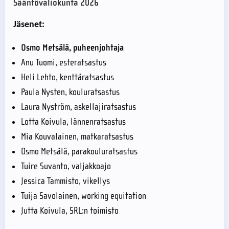
Sääntövaliokunta 2026
Jäsenet:
Osmo Metsälä, puheenjohtaja
Anu Tuomi, esteratsastus
Heli Lehto, kenttäratsastus
Paula Nysten, kouluratsastus
Laura Nyström, askellajiratsastus
Lotta Koivula, lännenratsastus
Mia Kouvalainen, matkaratsastus
Osmo Metsälä, parakouluratsastus
Tuire Suvanto, valjakkoajo
Jessica Tammisto, vikellys
Tuija Savolainen, working equitation
Jutta Koivula, SRL:n toimisto