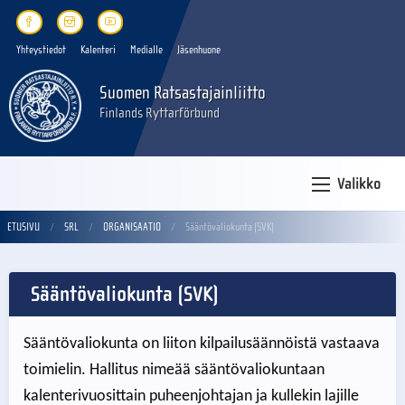
Yhteystiedot
Kalenteri
Medialle
Jäsenhuone
Suomen Ratsastajainliitto
Finlands Ryttarförbund
Valikko
ETUSIVU
SRL
ORGANISAATIO
Sääntövaliokunta (SVK)
Sääntövaliokunta (SVK)
Sääntövaliokunta on liiton kilpailusäännöistä vastaava
toimielin. Hallitus nimeää sääntövaliokuntaan
kalenterivuosittain puheenjohtajan ja kullekin lajille