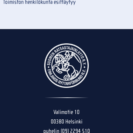
Toimiston henkilökunta esittäytyy
Valimotie 10
00380 Helsinki
puhelin (09) 2294 510