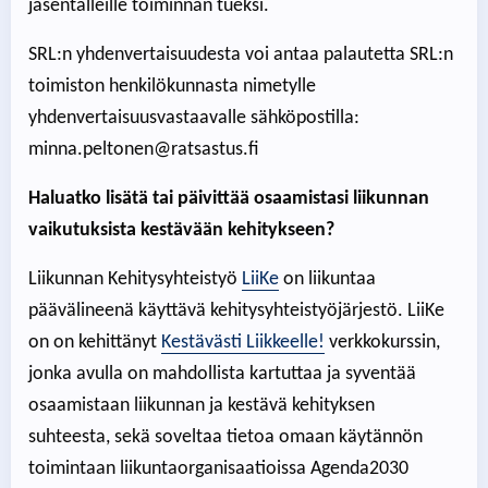
jäsentalleille toiminnan tueksi.
SRL:n yhdenvertaisuudesta voi antaa palautetta SRL:n
toimiston henkilökunnasta nimetylle
yhdenvertaisuusvastaavalle sähköpostilla:
minna.peltonen@ratsastus.fi
Haluatko lisätä tai päivittää osaamistasi liikunnan
vaikutuksista kestävään kehitykseen?
Liikunnan Kehitysyhteistyö
LiiKe
on liikuntaa
päävälineenä käyttävä kehitysyhteistyöjärjestö. LiiKe
on on kehittänyt
Kestävästi Liikkeelle!
verkkokurssin,
jonka avulla on mahdollista kartuttaa ja syventää
osaamistaan liikunnan ja kestävä kehityksen
suhteesta, sekä soveltaa tietoa omaan käytännön
toimintaan liikuntaorganisaatioissa Agenda2030