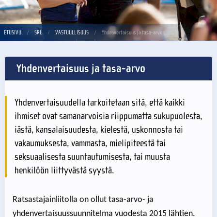
ETUSIVU
SRL
VASTUULLISUUS
Yhdenvertaisuus ja tasa-arvo
Yhdenvertaisuus ja tasa-arvo
Yhdenvertaisuudella tarkoitetaan sitä, että kaikki
ihmiset ovat samanarvoisia riippumatta sukupuolesta,
iästä, kansalaisuudesta, kielestä, uskonnosta tai
vakaumuksesta, vammasta, mielipiteestä tai
seksuaalisesta suuntautumisesta, tai muusta
henkilöön liittyvästä syystä.
Ratsastajainliitolla on ollut tasa-arvo- ja
yhdenvertaisuussuunnitelma vuodesta 2015 lähtien.