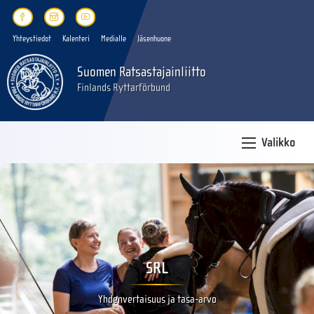
Yhteystiedot
Kalenteri
Medialle
Jäsenhuone
Suomen Ratsastajainliitto
Finlands Ryttarförbund
Valikko
SRL
Yhdenvertaisuus ja tasa-arvo