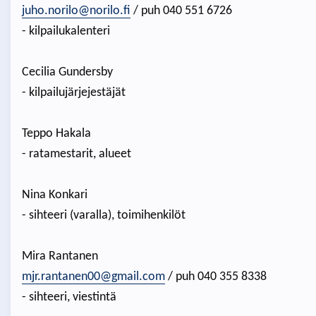
juho.norilo@norilo.fi
/ puh 040 551 6726
- kilpailukalenteri
Cecilia Gundersby
- kilpailujärjejestäjät
Teppo Hakala
- ratamestarit, alueet
Nina Konkari
- sihteeri (varalla), toimihenkilöt
Mira Rantanen
mjr.rantanen00@gmail.com
/ puh 040 355 8338
- sihteeri, viestintä