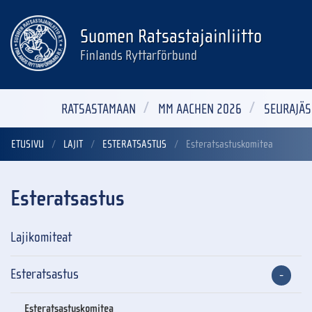
Suomen Ratsastajainliitto
Finlands Ryttarförbund
RATSASTAMAAN
MM AACHEN 2026
SEURAJÄS
ETUSIVU
LAJIT
ESTERATSASTUS
Esteratsastuskomitea
Esteratsastus
Lajikomiteat
Esteratsastus
Esteratsastuskomitea