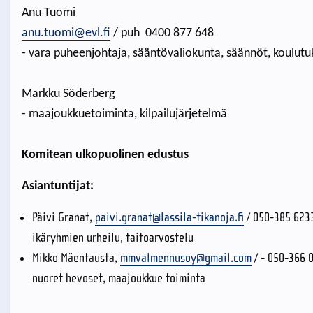
Anu Tuomi
anu.tuomi@evl.fi
/ puh 0400 877 648
- vara puheenjohtaja, sääntövaliokunta, säännöt, koulutu
Markku Söderberg
- maajoukkuetoiminta, kilpailujärjetelmä
Komitean ulkopuolinen edustus
Asiantuntijat:
Päivi Granat,
paivi.granat@lassila-tikanoja.fi
/ 050-385 623
ikäryhmien urheilu, taitoarvostelu
Mikko Mäentausta,
mmvalmennusoy@gmail.com
/ - 050-366 
nuoret hevoset, maajoukkue toiminta