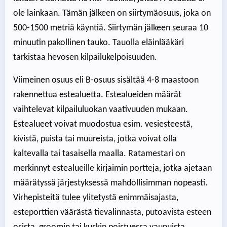
ole lainkaan. Tämän jälkeen on siirtymäosuus, joka on
500-1500 metriä käyntiä. Siirtymän jälkeen seuraa 10
minuutin pakollinen tauko. Tauolla eläinlääkäri
tarkistaa hevosen kilpailukelpoisuuden.
Viimeinen osuus eli B-osuus sisältää 4-8 maastoon
rakennettua estealuetta. Estealueiden määrät
vaihtelevat kilpailuluokan vaativuuden mukaan.
Estealueet voivat muodostua esim. vesiesteestä,
kivistä, puista tai muureista, jotka voivat olla
kaltevalla tai tasaisella maalla. Ratamestari on
merkinnyt estealueille kirjaimin portteja, jotka ajetaan
määrätyssä järjestyksessä mahdollisimman nopeasti.
Virhepisteitä tulee ylitetystä enimmäisajasta,
esteporttien väärästä tievalinnasta, putoavista esteen