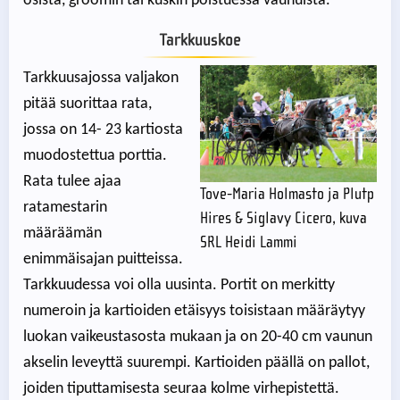
osista, groomin tai kuskin poistuessa vaunuista.
Tarkkuuskoe
Tarkkuusajossa valjakon
pitää suorittaa rata,
jossa on 14- 23 kartiosta
muodostettua porttia.
Rata tulee ajaa
Tove-Maria Holmasto ja Plutp
ratamestarin
Hires & Siglavy Cicero, kuva
määräämän
SRL Heidi Lammi
enimmäisajan puitteissa.
Tarkkuudessa voi olla uusinta. Portit on merkitty
numeroin ja kartioiden etäisyys toisistaan määräytyy
luokan vaikeustasosta mukaan ja on 20-40 cm vaunun
akselin leveyttä suurempi. Kartioiden päällä on pallot,
joiden tiputtamisesta seuraa kolme virhepistettä.