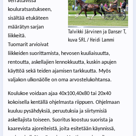
verrattavissa
kouluratsastukseen,
sisältää etukäteen
määrätyn sarjan
Talvikki Järvinen ja Danser T,
liikkeitä.
kuva SRL / Heidi Lammi
Tuomarit arvioivat
liikkeiden suorittamista, hevosen kuuliaisuutta,
rentoutta, askellajien lennokkuutta, kuskin apujen
käyttöä sekä teiden ajamisen tarkkuutta. Myös
valjakon ulkonäölle on oma arvostelukohtansa.
Koulukoe voidaan ajaa 40x100,40x80 tai 20x40
kokoisella kentällä ohjelmasta riippuen. Ohjelmaan
kuuluu pysähdyksiä, peruutuksia ja siirtymisiä
askellajista toiseen. Suoritus koostuu suorista ja
kaarevista ajoreiteistä, joita esitetään käynnissä,