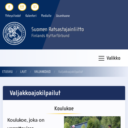
Yhteystiedot
Kalenteri
Medialle
Jäsenhuone
Suomen Ratsastajainliitto
Finlands Ryttarförbund
Valikko
ETUSIVU
LAJIT
VALJAKKOAJO
Valjakkoajokilpailut
Valjakkoajokilpailut
Koulukoe
Koulukoe, joka on