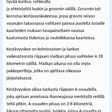
hyvää kuntoa, rohkeutta
ja yhteistyötä kuskin ja groomin välillä. Groomin työ
korostuu kestävyyskokeessa, jossa groomi seisoo
vaunujen takaosassa vaihtaen painoa puolelta toiselle
kaarteiden mukaan tasapainottaen vaunua
kaatumasta tiukoissa ja vauhdikkaissa kaarteissa.
Kestävyyskoe on kolmiosainen ja luokan
vaikeustasosta riippuen matkan pituus vaihtelee 4-18
kilometrin välillä. Matkan aikana voi olla myös
pakkoportteja, jotka on ajettava oikeassa
järjestyksessä.
Kestävyyskoe alkaa luokasta riippuen A-osuudella,
joka ajetaan annetussa ihanneajassa merkityllä reitillä
teitä pitkin. A-osuuden pituus on 3-8 kilometriä,
lukuun ottamatta noviisi- luokkia, joissa A-osuutta ei