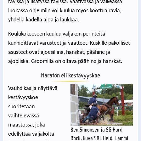
ravissa ja lisätyssä ravissa. Vaativassa ja vaikeassa
luokassa ohjelmiin voi kuulua myös koottua ravia,
yhdellä kädellä ajoa ja laukkaa.
Koulukokeeseen kuuluu valjakon perinteitä
kunnioittavat varusteet ja vaatteet. Kuskille pakolliset
asusteet ovat ajoesiliina, hanskat, päähine ja
ajopiiska. Groomilla on oltava päähine ja hanskat.
Maraton eli kestävyyskoe
Vauhdikas ja näyttävä
kestävyyskoe
suoritetaan
vaihtelevassa
maastossa, joka
Ben Simonsen ja SG Hard
edellyttää valjakolta
Rock, kuva SRL Heidi Lammi