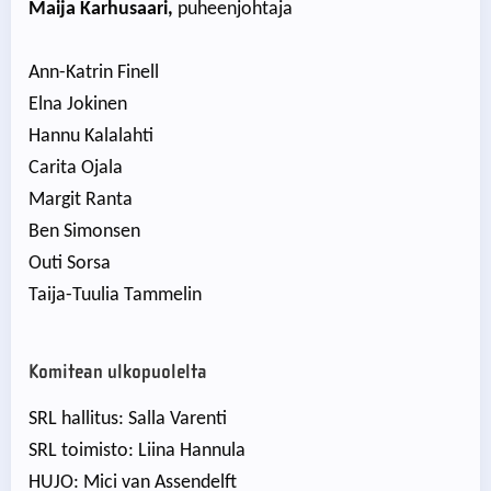
Maija Karhusaari,
puheenjohtaja
Ann-Katrin Finell
Elna Jokinen
Hannu Kalalahti
Carita Ojala
Margit Ranta
Ben Simonsen
Outi Sorsa
Taija-Tuulia Tammelin
Komitean ulkopuolelta
SRL hallitus: Salla Varenti
SRL toimisto: Liina Hannula
HUJO: Mici van Assendelft