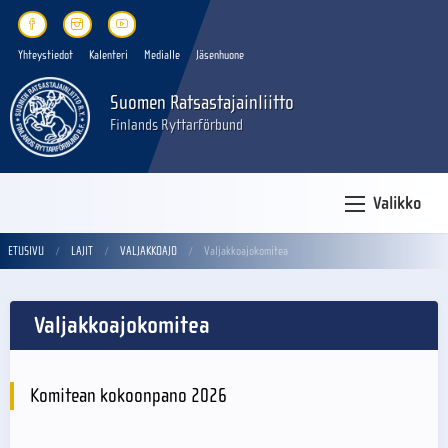
Yhteystiedot
Kalenteri
Medialle
Jäsenhuone
Suomen Ratsastajainliitto
Finlands Ryttarförbund
Valikko
ETUSIVU
LAJIT
VALJAKKOAJO
Valjakkoajokomitea
Valjakkoajokomitea
Komitean kokoonpano 2026