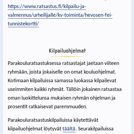
https://www.ratsastus.fi/kilpailu-ja-
valmennus/urheilijalle/kv-toiminta/hevosen-fei-
tunnistekortti/
Kilpailuohjelmat
Parakouluratsastuksessa ratsastajat jaetaan viiteen
ryhmään, joista jokaiselle on omat kouluohjelmat.
Kotimaan kilpailuissa samassa luokassa kilpailevat
useimmiten kaikki ryhmät. Tällöin jokainen ratsastaa
oman luokittelunsa mukaisen ryhmän ohjelman ja
prosentit ratkaisevat paremmuuden.
Parakouluratsastuskilpailuissa käytettävät
kilpailuohjelmat löytyvät
täältä
. Seurakilpailuissa