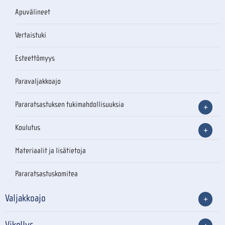
Apuvälineet
Vertaistuki
Esteettömyys
Paravaljakkoajo
Pararatsastuksen tukimahdollisuuksia
Koulutus
Materiaalit ja lisätietoja
Pararatsastuskomitea
Valjakkoajo
Vikellys