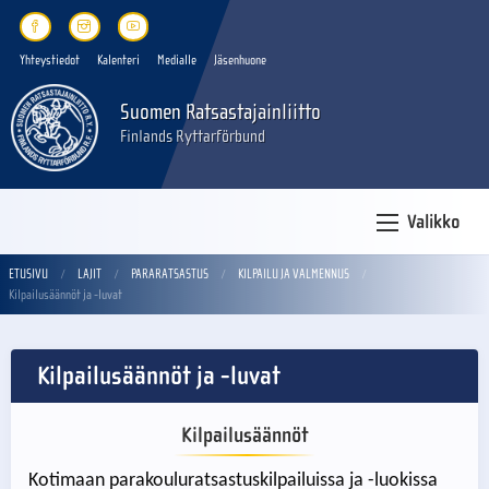
Yhteystiedot
Kalenteri
Medialle
Jäsenhuone
Suomen Ratsastajainliitto
Finlands Ryttarförbund
Valikko
ETUSIVU
LAJIT
PARARATSASTUS
KILPAILU JA VALMENNUS
Kilpailusäännöt ja -luvat
Kilpailusäännöt ja -luvat
Kilpailusäännöt
Kotimaan parakouluratsastuskilpailuissa ja -luokissa