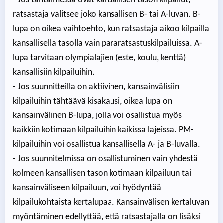
- Jos tähtäimessä ovat kansallisen tason kilpailut,
ratsastaja valitsee joko kansallisen B- tai A-luvan. B-
lupa on oikea vaihtoehto, kun ratsastaja aikoo kilpailla
kansallisella tasolla vain pararatsastuskilpailuissa. A-
lupa tarvitaan olympialajien (este, koulu, kenttä)
kansallisiin kilpailuihin.
- Jos suunnitteilla on aktiivinen, kansainvälisiin
kilpailuihin tähtäävä kisakausi, oikea lupa on
kansainvälinen B-lupa, jolla voi osallistua myös
kaikkiin kotimaan kilpailuihin kaikissa lajeissa. PM-
kilpailuihin voi osallistua kansallisella A- ja B-luvalla.
- Jos suunnitelmissa on osallistuminen vain yhdestä
kolmeen kansallisen tason kotimaan kilpailuun tai
kansainväliseen kilpailuun, voi hyödyntää
kilpailukohtaista kertalupaa. Kansainvälisen kertaluvan
myöntäminen edellyttää, että ratsastajalla on lisäksi