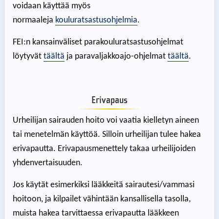
voidaan käyttää myös
normaaleja
kouluratsastusohjelmia
.
FEI:n kansainväliset parakouluratsastusohjelmat
löytyvät
täältä
ja paravaljakkoajo-ohjelmat
täältä
.
Erivapaus
Urheilijan sairauden hoito voi vaatia kielletyn aineen
tai menetelmän käyttöä. Silloin urheilijan tulee hakea
erivapautta. Erivapausmenettely takaa urheilijoiden
yhdenvertaisuuden.
Jos käytät esimerkiksi lääkkeitä sairautesi/vammasi
hoitoon, ja kilpailet vähintään kansallisella tasolla,
muista hakea tarvittaessa erivapautta lääkkeen