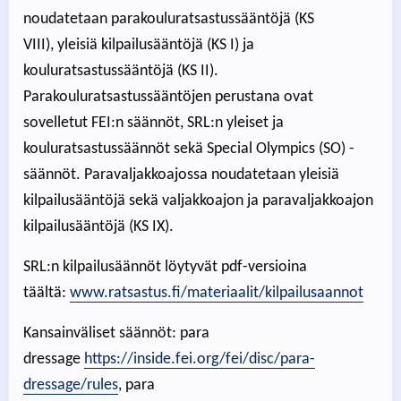
noudatetaan parakouluratsastussääntöjä (KS
VIII), yleisiä kilpailusääntöjä (KS I) ja
kouluratsastussääntöjä (KS II).
Parakouluratsastussääntöjen perustana ovat
sovelletut FEI:n säännöt, SRL:n yleiset ja
kouluratsastussäännöt sekä Special Olympics (SO) -
säännöt. Paravaljakkoajossa noudatetaan yleisiä
kilpailusääntöjä sekä valjakkoajon ja paravaljakkoajon
kilpailusääntöjä (KS IX).
SRL:n kilpailusäännöt löytyvät pdf-versioina
täältä:
www.ratsastus.fi/materiaalit/kilpailusaannot
Kansainväliset säännöt: para
dressage
https://inside.fei.org/fei/disc/para-
dressage/rules
, para