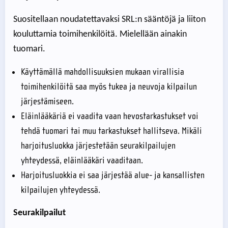
Suositellaan noudatettavaksi SRL:n sääntöjä ja liiton
kouluttamia toimihenkilöitä. Mielellään ainakin
tuomari.
Käyttämällä mahdollisuuksien mukaan virallisia
toimihenkilöitä saa myös tukea ja neuvoja kilpailun
järjestämiseen.
Eläinlääkäriä ei vaadita vaan hevostarkastukset voi
tehdä tuomari tai muu tarkastukset hallitseva. Mikäli
harjoitusluokka järjestetään seurakilpailujen
yhteydessä, eläinlääkäri vaaditaan.
Harjoitusluokkia ei saa järjestää alue- ja kansallisten
kilpailujen yhteydessä.
Seurakilpailut