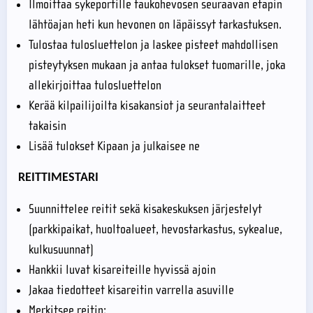
Ilmoittaa sykeportille taukohevosen seuraavan etapin
lähtöajan heti kun hevonen on läpäissyt tarkastuksen.
Tulostaa tulosluettelon ja laskee pisteet mahdollisen
pisteytyksen mukaan ja antaa tulokset tuomarille, joka
allekirjoittaa tulosluettelon
Kerää kilpailijoilta kisakansiot ja seurantalaitteet
takaisin
Lisää tulokset Kipaan ja julkaisee ne
REITTIMESTARI
Suunnittelee reitit sekä kisakeskuksen järjestelyt
(parkkipaikat, huoltoalueet, hevostarkastus, sykealue,
kulkusuunnat)
Hankkii luvat kisareiteille hyvissä ajoin
Jakaa tiedotteet kisareitin varrella asuville
Merkitsee reitin: