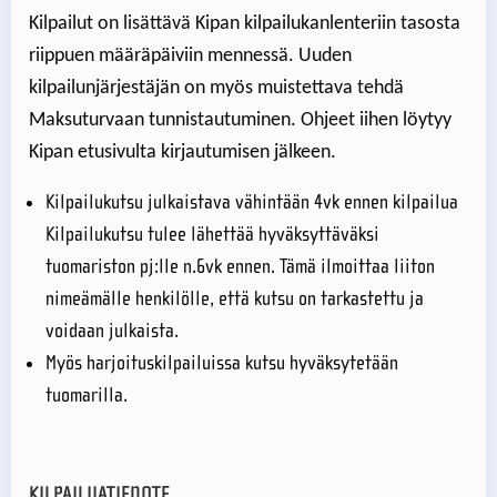
Kilpailut on lisättävä Kipan kilpailukanlenteriin tasosta
riippuen määräpäiviin mennessä. Uuden
kilpailunjärjestäjän on myös muistettava tehdä
Maksuturvaan tunnistautuminen. Ohjeet iihen löytyy
Kipan etusivulta kirjautumisen jälkeen.
Kilpailukutsu julkaistava vähintään 4vk ennen kilpailua
Kilpailukutsu tulee lähettää hyväksyttäväksi
tuomariston pj:lle n.6vk ennen. Tämä ilmoittaa liiton
nimeämälle henkilölle, että kutsu on tarkastettu ja
voidaan julkaista.
Myös harjoituskilpailuissa kutsu hyväksytetään
tuomarilla.
KILPAILIJATIEDOTE