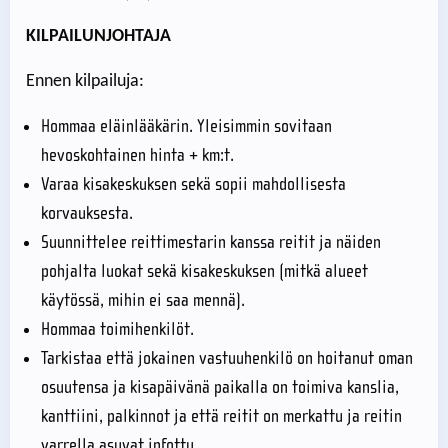
KILPAILUNJOHTAJA
Ennen kilpailuja:
Hommaa eläinlääkärin. Yleisimmin sovitaan
hevoskohtainen hinta + km:t.
Varaa kisakeskuksen sekä sopii mahdollisesta
korvauksesta.
Suunnittelee reittimestarin kanssa reitit ja näiden
pohjalta luokat sekä kisakeskuksen (mitkä alueet
käytössä, mihin ei saa mennä).
Hommaa toimihenkilöt.
Tarkistaa että jokainen vastuuhenkilö on hoitanut oman
osuutensa ja kisapäivänä paikalla on toimiva kanslia,
kanttiini, palkinnot ja että reitit on merkattu ja reitin
varrella asuvat infottu.