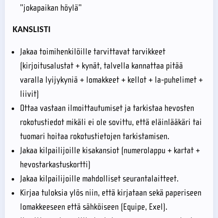
”jokapaikan höylä”
KANSLISTI
Jakaa toimihenkilöille tarvittavat tarvikkeet
(kirjoitusalustat + kynät, talvella kannattaa pitää
varalla lyijykyniä + lomakkeet + kellot + la-puhelimet +
liivit)
Ottaa vastaan ilmoittautumiset ja tarkistaa hevosten
rokotustiedot mikäli ei ole sovittu, että eläinlääkäri tai
tuomari hoitaa rokotustietojen tarkistamisen.
Jakaa kilpailijoille kisakansiot (numerolappu + kartat +
hevostarkastuskortti)
Jakaa kilpailijoille mahdolliset seurantalaitteet.
Kirjaa tuloksia ylös niin, että kirjataan sekä paperiseen
lomakkeeseen että sähköiseen (Equipe, Exel).