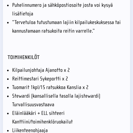
Puhelinnumero ja sähköpostiosoite josta voi kysyä
lisätietoja
”Tervetuloa tutustumaan lajiin kilpailukeskuksessa tai
kannustamaan ratsukoita reitin varrelle.”
TOIMIHENKILÖT
Kilpailunjohtaja Ajanotto x 2
Reittimestari Sykeportti x 2
Tuomarit 1kpl/15 ratsukkoa Kanslia x 2
Stewardi (kansallisella tasolla lajistewardi)
Turvallisuusvastaava
Eläinlääkäri + ELL sihteeri
Kanttiini/toimihenklöruokailut
Liikenteenohjaaja