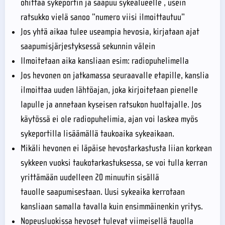
ohittaa sykeportin ja saapuu sykealueelle , usein
ratsukko vielä sanoo ”numero viisi ilmoittautuu”
Jos yhtä aikaa tulee useampia hevosia, kirjataan ajat
saapumisjärjestyksessä sekunnin välein
Ilmoitetaan aika kansliaan esim: radiopuhelimella
Jos hevonen on jatkamassa seuraavalle etapille, kanslia
ilmoittaa uuden lähtöajan, joka kirjoitetaan pienelle
lapulle ja annetaan kyseisen ratsukon huoltajalle. Jos
käytössä ei ole radiopuhelimia, ajan voi laskea myös
sykeportilla lisäämällä taukoaika sykeaikaan.
Mikäli hevonen ei läpäise hevostarkastusta liian korkean
sykkeen vuoksi taukotarkastuksessa, se voi tulla kerran
yrittämään uudelleen 20 minuutin sisällä
tauolle saapumisestaan. Uusi sykeaika kerrotaan
kansliaan samalla tavalla kuin ensimmäinenkin yritys.
Nopeusluokissa hevoset tulevat viimeisellä tauolla