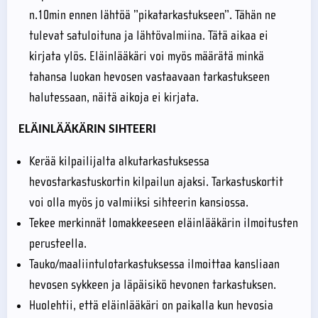
n.10min ennen lähtöä ”pikatarkastukseen”. Tähän ne
tulevat satuloituna ja lähtövalmiina. Tätä aikaa ei
kirjata ylös. Eläinlääkäri voi myös määrätä minkä
tahansa luokan hevosen vastaavaan tarkastukseen
halutessaan, näitä aikoja ei kirjata.
ELÄINLÄÄKÄRIN SIHTEERI
Kerää kilpailijalta alkutarkastuksessa
hevostarkastuskortin kilpailun ajaksi. Tarkastuskortit
voi olla myös jo valmiiksi sihteerin kansiossa.
Tekee merkinnät lomakkeeseen eläinlääkärin ilmoitusten
perusteella.
Tauko/maaliintulotarkastuksessa ilmoittaa kansliaan
hevosen sykkeen ja läpäisikö hevonen tarkastuksen.
Huolehtii, että eläinlääkäri on paikalla kun hevosia