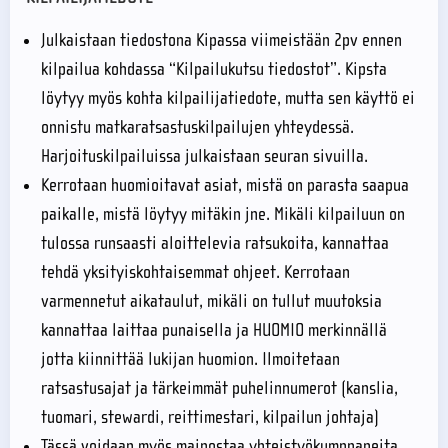
Julkaistaan tiedostona Kipassa viimeistään 2pv ennen
kilpailua kohdassa “Kilpailukutsu tiedostot”. Kipsta
löytyy myös kohta kilpailijatiedote, mutta sen käyttö ei
onnistu matkaratsastuskilpailujen yhteydessä.
Harjoituskilpailuissa julkaistaan seuran sivuilla.
Kerrotaan huomioitavat asiat, mistä on parasta saapua
paikalle, mistä löytyy mitäkin jne. Mikäli kilpailuun on
tulossa runsaasti aloittelevia ratsukoita, kannattaa
tehdä yksityiskohtaisemmat ohjeet. Kerrotaan
varmennetut aikataulut, mikäli on tullut muutoksia
kannattaa laittaa punaisella ja HUOMIO merkinnällä
jotta kiinnittää lukijan huomion. Ilmoitetaan
ratsastusajat ja tärkeimmät puhelinnumerot (kanslia,
tuomari, stewardi, reittimestari, kilpailun johtaja)
Tässä voidaan myös mainostaa yhteistyökumppaneita