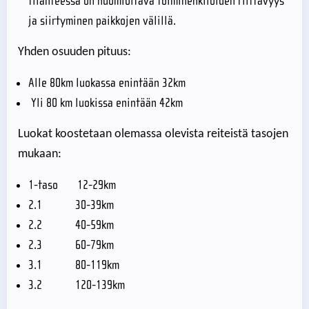
tilanteessa on huomioitava toimihenkilöiden riittävyys
ja siirtyminen paikkojen välillä.
Yhden osuuden pituus:
Alle 80km luokassa enintään 32km
Yli 80 km luokissa enintään 42km
Luokat koostetaan olemassa olevista reiteistä tasojen
mukaan:
1-taso 12-29km
2.1 30-39km
2.2 40-59km
2.3 60-79km
3.1 80-119km
3.2 120-139km