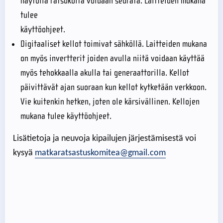
näytöllä ratsukoita voidaan seurata. Laitteiden mukana
tulee
käyttöohjeet.
Digitaaliset kellot toimivat sähköllä. Laitteiden mukana
on myös invertterit joiden avulla niitä voidaan käyttää
myös tehokkaalla akulla tai generaattorilla. Kellot
päivittävät ajan suoraan kun kellot kytketään verkkoon.
Vie kuitenkin hetken, joten ole kärsivällinen. Kellojen
mukana tulee käyttöohjeet.
Lisätietoja ja neuvoja kipailujen järjestämisestä voi
kysyä
matkaratsastuskomitea@gmail.com