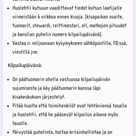
Huolehtii kutsuun vaadittavat tiedot kutsun laatijalle
viimeistään 6 viikkoa ennen kisoja. (kisapaikan osoite,
tuomarit, stewardi, reittimestari, ell, matkojen pituudet
ja kanslian puhelin numero kilpailupäivänä).
Vastaa n. miljoonaan kysymykseen sähköpostilla, FB:ssä,
viestillä jne.
Kilpailupäivänä:
On päätuomarin ohella vastuussa kilpailupäivän
sujumisesta ja käy päätuomarin kanssa läpi
kisakeskuksen järjestelyt.
Pitää huolta että toimihenkilöt ovat tehtäviensä tasalla
ja huolehtii, että he pääsevät kilpailun aikana myös
tauolle.
Päivystää puhelinta, hoitaa kriisinhallintaa ja on