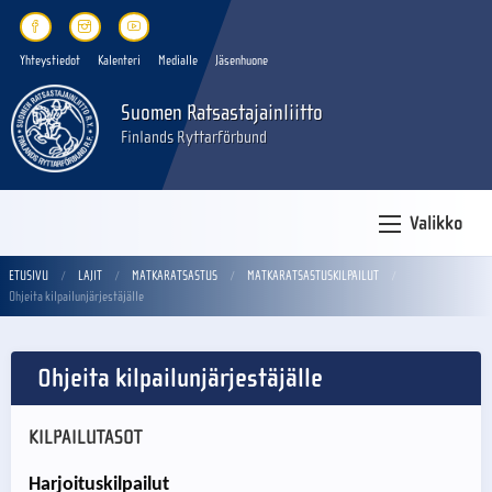
Yhteystiedot
Kalenteri
Medialle
Jäsenhuone
Suomen Ratsastajainliitto
Finlands Ryttarförbund
Valikko
ETUSIVU
LAJIT
MATKARATSASTUS
MATKARATSASTUSKILPAILUT
Ohjeita kilpailunjärjestäjälle
Ohjeita kilpailunjärjestäjälle
KILPAILUTASOT
Harjoituskilpailut